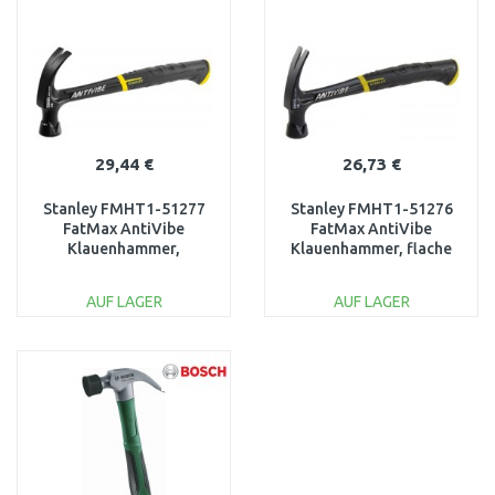
Vergleichen
Vergleichen
29,44 €
26,73 €
Stanley FMHT1-51277
Stanley FMHT1-51276
FatMax AntiVibe
FatMax AntiVibe
Klauenhammer,
Klauenhammer, flache
gebogene Klaue, 567g
Klaue, 453g
AUF LAGER
AUF LAGER
IN DEN
IN DEN
WARENKORB
WARENKORB
Vergleichen
Vergleichen