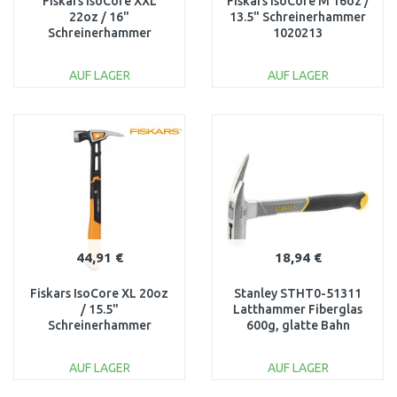
Fiskars IsoCore XXL
Fiskars IsoCore M 16oz /
22oz / 16"
13.5" Schreinerhammer
Schreinerhammer
1020213
1020216
AUF LAGER
AUF LAGER
IN DEN
IN DEN
WARENKORB
WARENKORB
Vergleichen
Vergleichen
44,91 €
18,94 €
Fiskars IsoCore XL 20oz
Stanley STHT0-51311
/ 15.5"
Latthammer Fiberglas
Schreinerhammer
600g, glatte Bahn
1020215
AUF LAGER
AUF LAGER
IN DEN
IN DEN