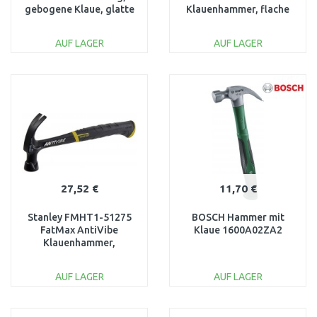
gebogene Klaue, glatte
Klauenhammer, flache
Schlagfläche
Klaue, 567g
AUF LAGER
AUF LAGER
IN DEN
IN DEN
WARENKORB
WARENKORB
Vergleichen
Vergleichen
27,52 €
11,70 €
Stanley FMHT1-51275
BOSCH Hammer mit
FatMax AntiVibe
Klaue 1600A02ZA2
Klauenhammer,
gebogene Klaue, 453g
AUF LAGER
AUF LAGER
IN DEN
IN DEN
WARENKORB
WARENKORB