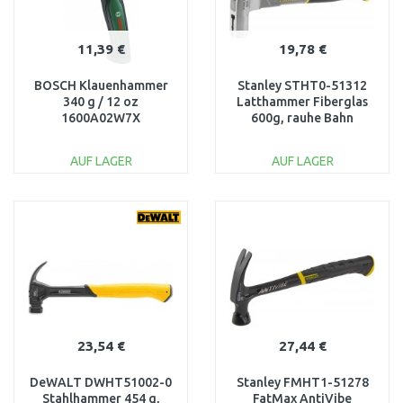
11,39 €
19,78 €
BOSCH Klauenhammer
Stanley STHT0-51312
340 g / 12 oz
Latthammer Fiberglas
1600A02W7X
600g, rauhe Bahn
AUF LAGER
AUF LAGER
IN DEN
IN DEN
WARENKORB
WARENKORB
Vergleichen
Vergleichen
23,54 €
27,44 €
DeWALT DWHT51002-0
Stanley FMHT1-51278
Stahlhammer 454 g,
FatMax AntiVibe