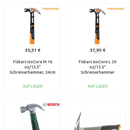
WARENKORB
WARENKORB
Vergleichen
Vergleichen
35,51 €
37,95 €
Fiskars IsoCore M 16
Fiskars IsoCore L 20
oz/13.5"
oz/13.5"
Schreinerhammer, 34cm
Schreinerhammer
1027202
1027203
AUF LAGER
AUF LAGER
IN DEN
IN DEN
WARENKORB
WARENKORB
Vergleichen
Vergleichen