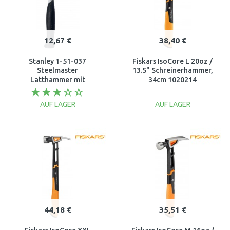
12,67 €
38,40 €
Stanley 1-51-037
Fiskars IsoCore L 20oz /
Steelmaster
13.5" Schreinerhammer,
Latthammer mit
34cm 1020214
magnetischem
Nagelhalter 600g
AUF LAGER
AUF LAGER
IN DEN
IN DEN
WARENKORB
WARENKORB
Vergleichen
Vergleichen
44,18 €
35,51 €