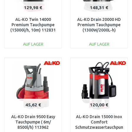
129,98 €
148,31 €
AL-KO Twin 14000
AL-KO Drain 20000 HD
Premium Tauchpumpe
Premium Tauchpumpe
(15000l/h, 10m) 112831
(1300W/2000L-h)
112836
AUF LAGER
AUF LAGER
IN DEN
IN DEN
WARENKORB
WARENKORB
Vergleichen
Vergleichen
45,62 €
120,00 €
AL-KO Drain 9500 Easy
AL-KO Drain 15000 Inox
Tauchpumpe ( 6m/
Comfort
8500l/h) 113962
Schmutzwassertauchpumpe