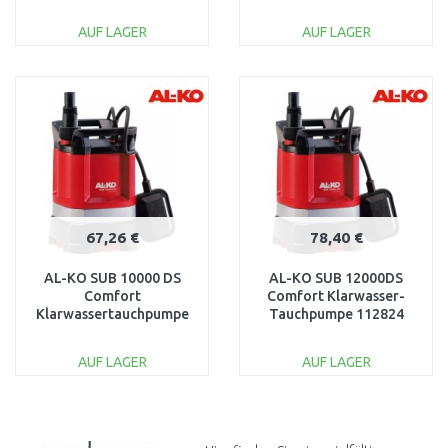
112828
AUF LAGER
AUF LAGER
IN DEN
IN DEN
WARENKORB
WARENKORB
Vergleichen
Vergleichen
67,26 €
78,40 €
AL-KO SUB 10000 DS
AL-KO SUB 12000DS
Comfort
Comfort Klarwasser-
Klarwassertauchpumpe
Tauchpumpe 112824
112823
AUF LAGER
AUF LAGER
IN DEN
IN DEN
WARENKORB
WARENKORB
Vergleichen
Vergleichen