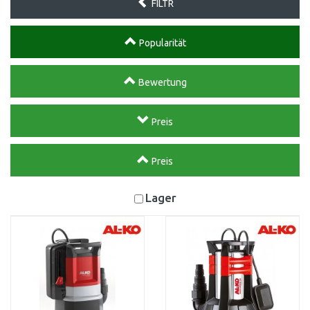
FILTR
Popularität
Bewertung
Preis
Preis
Lager