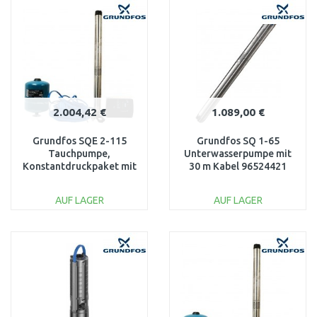
WARENKORB
WARENKORB
Vergleichen
Vergleichen
2.004,42 €
1.089,00 €
Grundfos SQE 2-115
Grundfos SQ 1-65
Tauchpumpe,
Unterwasserpumpe mit
Konstantdruckpaket mit
30 m Kabel 96524421
80 m Kabel 96524507
AUF LAGER
AUF LAGER
IN DEN
IN DEN
WARENKORB
WARENKORB
Vergleichen
Vergleichen