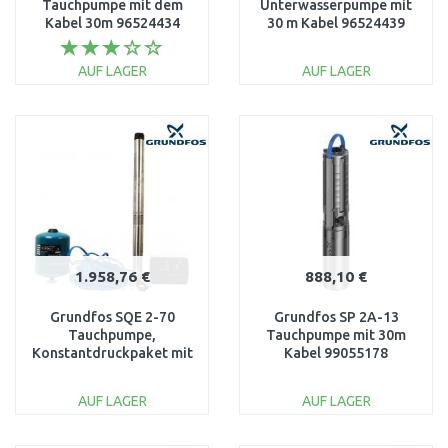
Tauchpumpe mit dem
Unterwasserpumpe mit
Kabel 30m 96524434
30 m Kabel 96524439
AUF LAGER
AUF LAGER
IN DEN
IN DEN
WARENKORB
WARENKORB
Vergleichen
Vergleichen
1.958,76 €
888,10 €
Grundfos SQE 2-70
Grundfos SP 2A-13
Tauchpumpe,
Tauchpumpe mit 30m
Konstantdruckpaket mit
Kabel 99055178
60 m Kabel 96160961
AUF LAGER
AUF LAGER
IN DEN
IN DEN