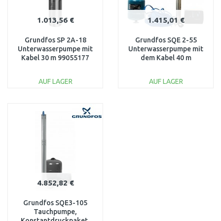
1.013,56 €
1.415,01 €
Grundfos SP 2A-18
Grundfos SQE 2-55
Unterwasserpumpe mit
Unterwasserpumpe mit
Kabel 30 m 99055177
dem Kabel 40 m
96524505
AUF LAGER
AUF LAGER
IN DEN
IN DEN
WARENKORB
WARENKORB
Vergleichen
Vergleichen
4.852,82 €
Grundfos SQE3-105
Tauchpumpe,
Konstantdruckpaket,