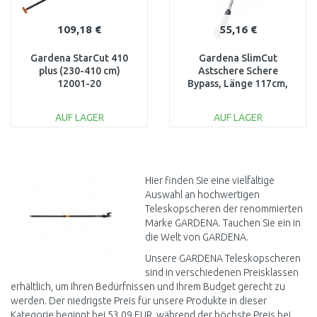
109,18 €
55,16 €
Gardena StarCut 410
Gardena SlimCut
plus (230-410 cm)
Astschere Schere
12001-20
Bypass, Länge 117cm,
12010-20
AUF LAGER
AUF LAGER
IN DEN
IN DEN
WARENKORB
WARENKORB
Vergleichen
Vergleichen
Hier finden Sie eine vielfältige
Auswahl an hochwertigen
Teleskopscheren der renommierten
Marke GARDENA. Tauchen Sie ein in
die Welt von GARDENA.
Unsere GARDENA Teleskopscheren
sind in verschiedenen Preisklassen
erhältlich, um Ihren Bedürfnissen und Ihrem Budget gerecht zu
werden. Der niedrigste Preis für unsere Produkte in dieser
Kategorie beginnt bei 53,09 EUR, während der höchste Preis bei