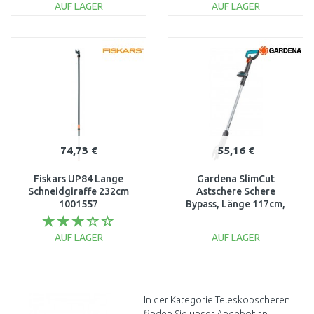
AUF LAGER
AUF LAGER
IN DEN
IN DEN
WARENKORB
WARENKORB
Vergleichen
Vergleichen
74,73 €
55,16 €
Fiskars UP84 Lange
Gardena SlimCut
Schneidgiraffe 232cm
Astschere Schere
1001557
Bypass, Länge 117cm,
12010-20
AUF LAGER
AUF LAGER
IN DEN
IN DEN
WARENKORB
WARENKORB
Vergleichen
Vergleichen
In der Kategorie Teleskopscheren