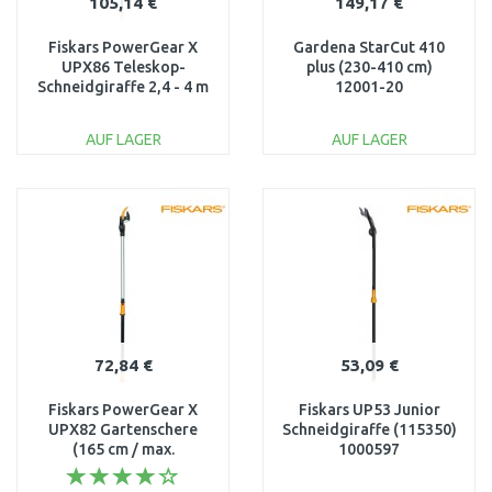
105,14 €
149,17 €
Fiskars PowerGear X
Gardena StarCut 410
UPX86 Teleskop-
plus (230-410 cm)
Schneidgiraffe 2,4 - 4 m
12001-20
1023624
AUF LAGER
AUF LAGER
IN DEN
IN DEN
WARENKORB
WARENKORB
Vergleichen
Vergleichen
72,84 €
53,09 €
Fiskars PowerGear X
Fiskars UP53 Junior
UPX82 Gartenschere
Schneidgiraffe (115350)
(165 cm / max.
1000597
Astdurchmesser 32 mm)
1023625