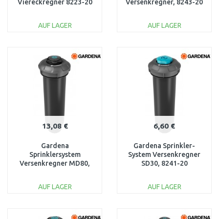
Viereckregner 8223-20
Versenkregner, 8243-20
AUF LAGER
AUF LAGER
IN DEN
IN DEN
WARENKORB
WARENKORB
Vergleichen
Vergleichen
13,08 €
6,60 €
Gardena
Gardena Sprinkler-
Sprinklersystem
System Versenkregner
Versenkregner MD80,
SD30, 8241-20
8232-20
AUF LAGER
AUF LAGER
IN DEN
IN DEN
WARENKORB
WARENKORB