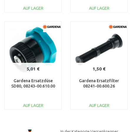
AUF LAGER
AUF LAGER
IN DEN
IN DEN
WARENKORB
WARENKORB
Vergleichen
Vergleichen
5,01 €
1,50 €
Gardena Ersatzdüse
Gardena Ersatzfilter
SD80, 08243-00.610.00
08241-00.600.26
AUF LAGER
AUF LAGER
IN DEN
IN DEN
WARENKORB
WARENKORB
Vergleichen
Vergleichen
In der Kategorie Versenkregner