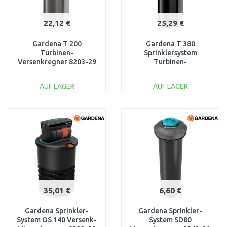
22,12 €
25,29 €
Gardena T 200
Gardena T 380
Turbinen-
Sprinklersystem
Versenkregner 8203-29
Turbinen-
Versenkregner, 8205-29
AUF LAGER
AUF LAGER
IN DEN
IN DEN
WARENKORB
WARENKORB
Vergleichen
Vergleichen
35,01 €
6,60 €
Gardena Sprinkler-
Gardena Sprinkler-
System OS 140 Versenk-
System SD80