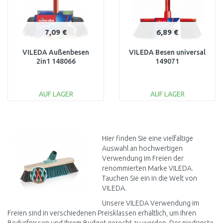
7,09 €
6,89 €
VILEDA Außenbesen
VILEDA Besen universal
2in1 148066
149071
AUF LAGER
AUF LAGER
IN DEN
IN DEN
WARENKORB
WARENKORB
Vergleichen
Vergleichen
Hier finden Sie eine vielfältige
Auswahl an hochwertigen
Verwendung im Freien der
renommierten Marke VILEDA.
Tauchen Sie ein in die Welt von
VILEDA.
Unsere VILEDA Verwendung im
Freien sind in verschiedenen Preisklassen erhältlich, um Ihren