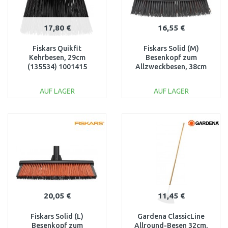
17,80 €
16,55 €
Fiskars Quikfit
Fiskars Solid (M)
Kehrbesen, 29cm
Besenkopf zum
(135534) 1001415
Allzweckbesen, 38cm
1025930
AUF LAGER
AUF LAGER
IN DEN
IN DEN
WARENKORB
WARENKORB
Vergleichen
Vergleichen
20,05 €
11,45 €
Fiskars Solid (L)
Gardena ClassicLine
Besenkopf zum
Allround-Besen 32cm,