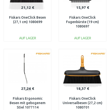
21,12 €
15,97 €
Fiskars OneClick Besen
Fiskars OneClick
(27,1 cm) 1080699
Fugenbürste (19 cm)
1080697
AUF LAGER
AUF LAGER
IN DEN
IN DEN
WARENKORB
WARENKORB
Vergleichen
Vergleichen
27,26 €
18,37 €
Fiskars Ergonomic
Fiskars OneClick
Besen mit gebogenem
Universalbesen (27,2 cm)
Stiel 1077114
1080701