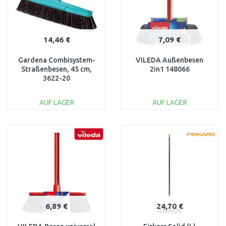
14,46 €
7,09 €
Gardena Combisystem-
VILEDA Außenbesen
Straßenbesen, 45 cm,
2in1 148066
3622-20
AUF LAGER
AUF LAGER
IN DEN
IN DEN
WARENKORB
WARENKORB
Vergleichen
Vergleichen
6,89 €
24,70 €