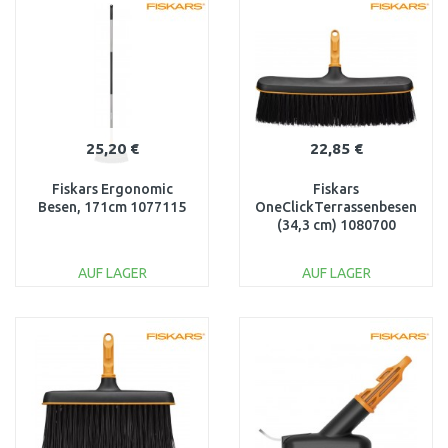
Vergleichen
Vergleichen
25,20 €
22,85 €
Fiskars Ergonomic
Fiskars
Besen, 171cm 1077115
OneClickTerrassenbesen
(34,3 cm) 1080700
AUF LAGER
AUF LAGER
IN DEN
IN DEN
WARENKORB
WARENKORB
Vergleichen
Vergleichen