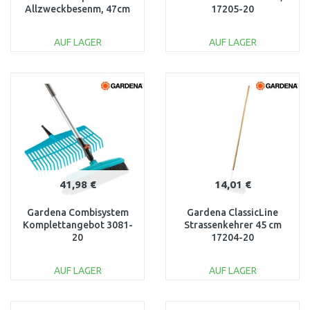
Allzweckbesenm, 47cm
17205-20
1025931
AUF LAGER
AUF LAGER
IN DEN
IN DEN
WARENKORB
WARENKORB
Vergleichen
Vergleichen
41,98 €
14,01 €
Gardena Combisystem
Gardena ClassicLine
Komplettangebot 3081-
Strassenkehrer 45 cm
20
17204-20
AUF LAGER
AUF LAGER
IN DEN
IN DEN
WARENKORB
WARENKORB