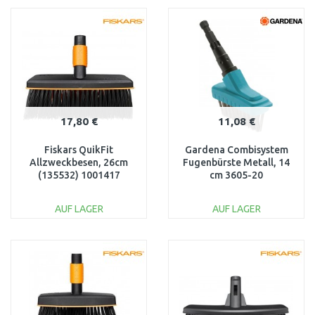
WARENKORB
WARENKORB
Vergleichen
Vergleichen
17,80 €
11,08 €
Fiskars QuikFit
Gardena Combisystem
Allzweckbesen, 26cm
Fugenbürste Metall, 14
(135532) 1001417
cm 3605-20
AUF LAGER
AUF LAGER
IN DEN
IN DEN
WARENKORB
WARENKORB
Vergleichen
Vergleichen