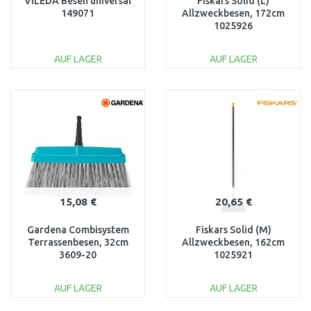
VILEDA Besen universal
Fiskars Solid (L)
149071
Allzweckbesen, 172cm
1025926
AUF LAGER
AUF LAGER
IN DEN
IN DEN
WARENKORB
WARENKORB
Vergleichen
Vergleichen
15,08 €
20,65 €
Gardena Combisystem
Fiskars Solid (M)
Terrassenbesen, 32cm
Allzweckbesen, 162cm
3609-20
1025921
AUF LAGER
AUF LAGER
IN DEN
IN DEN