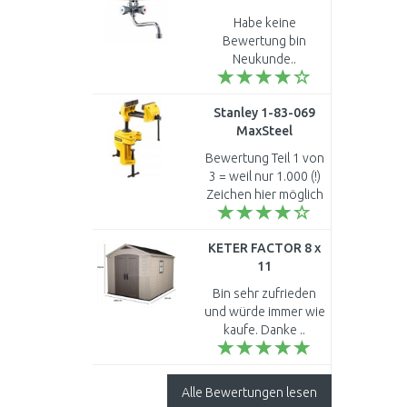
Durchlauferhitzer
Habe keine
Übertischanlage 4,4
Bewertung bin
kW 230 V 1500-
Neukunde..
17104
Stanley 1-83-069
MaxSteel
Multiachsen
Bewertung Teil 1 von
Schraubstock
3 = weil nur 1.000 (!)
Zeichen hier möglich
sind - Was für ein
Witz. Hallo, heute
KETER FACTOR 8 x
erst erhalten und
11
sofort gründlich ge..
Kunststoffgerätehaus,
Bin sehr zufrieden
256,5 x 331,5 x 243
und würde immer wie
cm 17197917
kaufe. Danke ..
Alle Bewertungen lesen