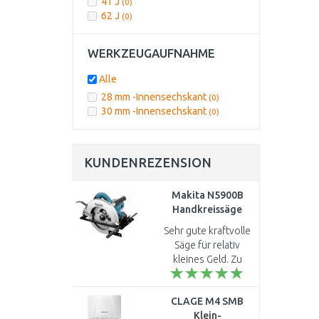
41 J
(0)
62 J
(0)
WERKZEUGAUFNAHME
Alle
28 mm -Innensechskant
(0)
30 mm -Innensechskant
(0)
KUNDENREZENSION
Makita N5900B
Handkreissäge
(2000W/235mm)
Sehr gute kraftvolle
Säge für relativ
kleines Geld. Zu
empfehlen ..
CLAGE M4 SMB
Klein-