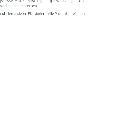
ngsklasse, Max. Einzelschlagenergie, Werkzeugaufnahme
n Vorlieben entsprechen.
nd allen anderen EU-Ländern. Alle Produkten können