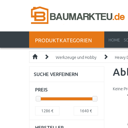
PRODUKTKATEGORIEN
HOME
S
Werkzeuge und Hobby
Heavy 
Ab
SUCHE VERFEINERN
Keine Pr
PREIS
1286
€
1640
€
HERSTELLER