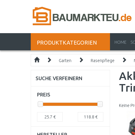
PRODUKTKATEGORIEN
HOME
S
Garten
Rasenpflege
Ak
SUCHE VERFEINERN
Tr
PREIS
Keine Pr
25.7
€
118.8
€
HERSTELLER