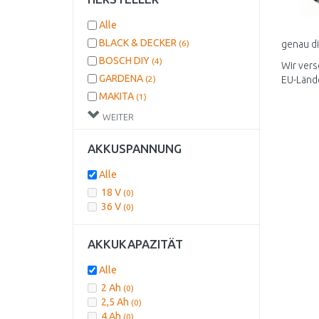
Alle
BLACK & DECKER
(6)
genau di
BOSCH DIY
(4)
Wir vers
GARDENA
(2)
EU-Länd
MAKITA
(1)
EINHELL
(1)
WEITER
AKKUSPANNUNG
Alle
18 V
(0)
36 V
(0)
AKKUKAPAZITÄT
Alle
2 Ah
(0)
2,5 Ah
(0)
4 Ah
(0)