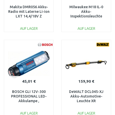
Makita DMR056 Akku-
Milwaukee M18 IL-0
Radio mit Laterne Li-ion
Akku-
LXT 14,4/18V Z
Inspektionsleuchte
(18V/Ohne Akku)
4932430564
AUF LAGER
AUF LAGER
IN DEN
IN DEN
WARENKORB
WARENKORB
Vergleichen
Vergleichen
45,01 €
159,90 €
BOSCH GLI 12V-300
DeWALT DCL045-XJ
PROFESSIONAL LED-
Akku-Automotive-
Akkulampe ,
Leuchte XR
06014A1000
(12V/18V/Ohne akku)
AUF LAGER
AUF LAGER