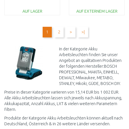
AUF LAGER
AUF EXTERNEM LAGER
IN DEN
IN DEN
WARENKORB
WARENKORB
1
2
>
>|
Vergleichen
Vergleichen
In der Kategorie Akku
Arbeitsleuchten finden Sie unser
Angebot an qualitativen Produkten
der folgenden Hersteller:BOSCH
PROFESSIONAL, MAKITA, EINHELL,
DEWALT, Milwaukee, METABO,
STANLEY, Hikoki, GÜDE, BOSCH DIY.
Preise in dieser Kategorie variieren von 15,14 EUR bis 1 002 EUR.
Alle Akku Arbeitsleuchten lassen sich jeweils nach Akkuspannung,
Akkukapazität, Anzahl Akkus, LXT & vielen weiteren Parametern
filtern.
Produkte der Kategorie Akku Arbeitsleuchten können aktuell nach
Deutschland, Österreich & in 26 weitere Länder versenden.