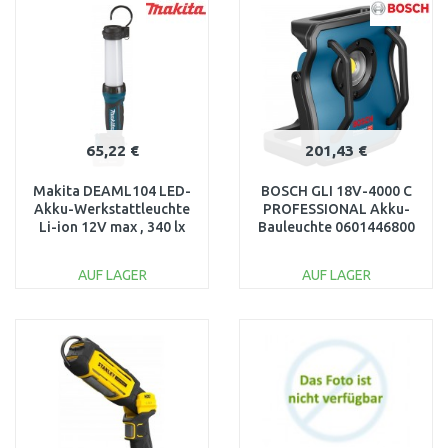
Vergleichen
Vergleichen
65,22 €
201,43 €
Makita DEAML104 LED-
BOSCH GLI 18V-4000 C
Akku-Werkstattleuchte
PROFESSIONAL Akku-
Li-ion 12V max , 340 lx
Bauleuchte 0601446800
AUF LAGER
AUF LAGER
IN DEN
IN DEN
WARENKORB
WARENKORB
Vergleichen
Vergleichen