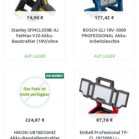
74,90 €
177,42 €
Stanley SFMCL030B-XJ
BOSCH GLI 18V-5000
FatMax V20 Akku-
PROFESSIONAL Akku-
Baustrahler (18V/ohne
Arbeitsleuchte
Akku und Ladegerät)
06019P5100
AUF LAGER
AUF LAGER
IN DEN
IN DEN
WARENKORB
WARENKORB
Vergleichen
Vergleichen
224,87 €
87,76 €
HiKOKI UB18DGW4Z
Einhell Professional TP-
Akku-Baustellenstrahler
CL 18/3000 Li -