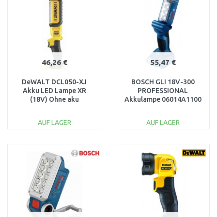
46,26 €
55,47 €
DeWALT DCL050-XJ
BOSCH GLI 18V-300
Akku LED Lampe XR
PROFESSIONAL
(18V) Ohne aku
Akkulampe 06014A1100
ohne Akku, Ladegerät
AUF LAGER
AUF LAGER
IN DEN
IN DEN
WARENKORB
WARENKORB
Vergleichen
Vergleichen