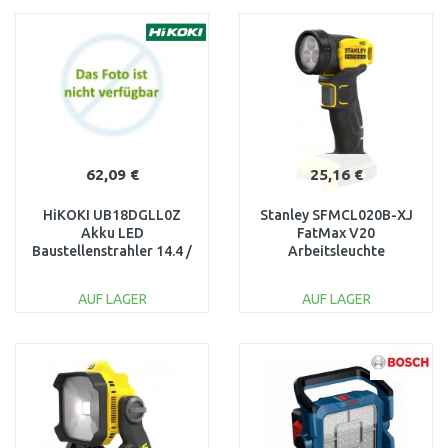
WARENKORB
WARENKORB
Vergleichen
Vergleichen
62,09 €
25,16 €
HiKOKI UB18DGLL0Z
Stanley SFMCL020B-XJ
Akku LED
FatMax V20
Baustellenstrahler 14.4 /
Arbeitsleuchte
18V, ohne Akku und
(18V/ohne Akku und
Ladegerät
Ladegerät)
AUF LAGER
AUF LAGER
IN DEN
IN DEN
WARENKORB
WARENKORB
Vergleichen
Vergleichen