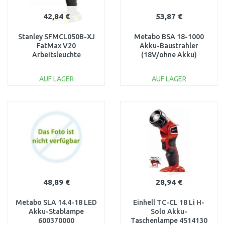
42,84 €
53,87 €
Stanley SFMCL050B-XJ
Metabo BSA 18-1000
FatMax V20
Akku-Baustrahler
Arbeitsleuchte
(18V/ohne Akku)
(18V/ohne Akku und
601508850
Ladegerät)
AUF LAGER
AUF LAGER
IN DEN
IN DEN
WARENKORB
WARENKORB
Vergleichen
Vergleichen
48,89 €
28,94 €
Metabo SLA 14.4-18 LED
Einhell TC-CL 18 Li H-
Akku-Stablampe
Solo Akku-
600370000
Taschenlampe 4514130