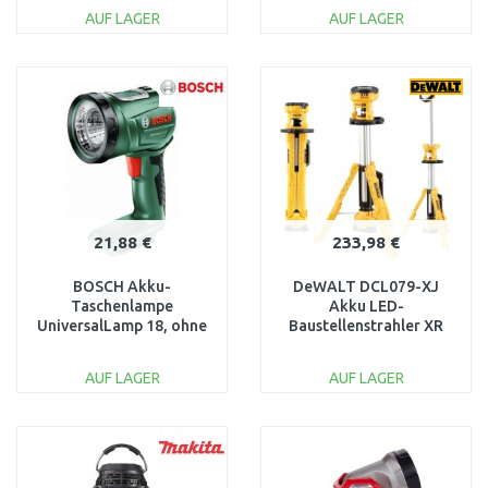
AUF LAGER
AUF LAGER
IN DEN
IN DEN
WARENKORB
WARENKORB
Vergleichen
Vergleichen
21,88 €
233,98 €
BOSCH Akku-
DeWALT DCL079-XJ
Taschenlampe
Akku LED-
UniversalLamp 18, ohne
Baustellenstrahler XR
Akku und Ladegerät
(18V/Ohne akku)
06039A1100
AUF LAGER
AUF LAGER
IN DEN
IN DEN
WARENKORB
WARENKORB
Vergleichen
Vergleichen