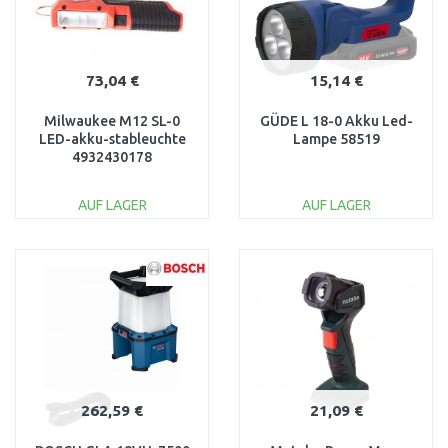
73,04 €
15,14 €
Milwaukee M12 SL-0
GÜDE L 18-0 Akku Led-
LED-akku-stableuchte
Lampe 58519
4932430178
AUF LAGER
AUF LAGER
IN DEN
IN DEN
WARENKORB
WARENKORB
Vergleichen
Vergleichen
262,59 €
21,09 €