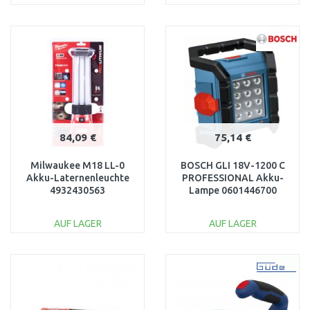
IN DEN
IN DEN
WARENKORB
WARENKORB
Vergleichen
Vergleichen
84,09 €
75,14 €
Milwaukee M18 LL-0
BOSCH GLI 18V-1200 C
Akku-Laternenleuchte
PROFESSIONAL Akku-
4932430563
Lampe 0601446700
AUF LAGER
AUF LAGER
IN DEN
IN DEN
WARENKORB
WARENKORB
Vergleichen
Vergleichen