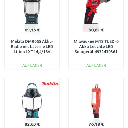
69,13 €
30,61 €
Makita DMR055 Akku-
Milwaukee M18 TLED-0
Radio mit Laterne LED
Akku Leuchte LED
Li-ion LXT14,4/18V
Sologerät 4932430361
AUF LAGER
AUF LAGER
IN DEN
IN DEN
WARENKORB
WARENKORB
Vergleichen
Vergleichen
82,63 €
76,18 €