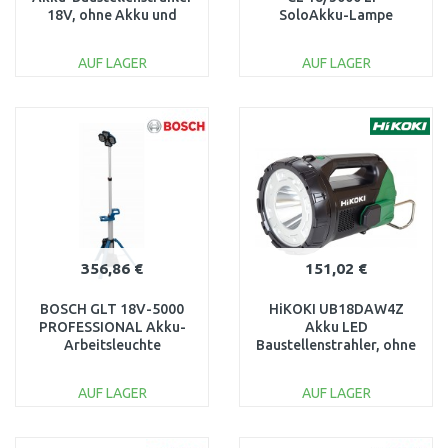
18V, ohne Akku und
SoloAkku-Lampe
Ladegerät
4514172
AUF LAGER
AUF LAGER
IN DEN
IN DEN
WARENKORB
WARENKORB
Vergleichen
Vergleichen
356,86 €
151,02 €
BOSCH GLT 18V-5000
HiKOKI UB18DAW4Z
PROFESSIONAL Akku-
Akku LED
Arbeitsleuchte
Baustellenstrahler, ohne
06019P5000
Akku und Ladegerät
AUF LAGER
AUF LAGER
IN DEN
IN DEN
WARENKORB
WARENKORB