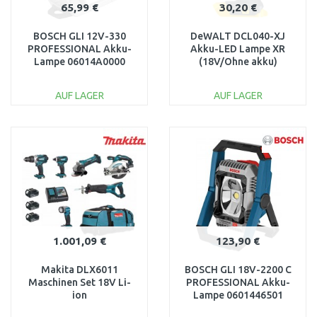
65,99 €
30,20 €
BOSCH GLI 12V-330
DeWALT DCL040-XJ
PROFESSIONAL Akku-
Akku-LED Lampe XR
Lampe 06014A0000
(18V/Ohne akku)
AUF LAGER
AUF LAGER
IN DEN
IN DEN
WARENKORB
WARENKORB
Vergleichen
Vergleichen
1.001,09 €
123,90 €
Makita DLX6011
BOSCH GLI 18V-2200 C
Maschinen Set 18V Li-
PROFESSIONAL Akku-
ion
Lampe 0601446501
(DHP458Z+DSS610Z+DJR181Z+DTD146Z+DGA452Z+DML802Z