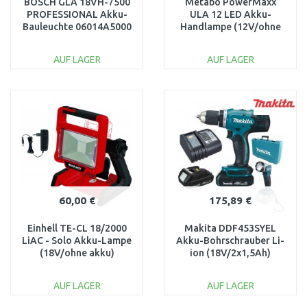
BOSCH GLA 18VH-7500
Metabo PowerMaxx
PROFESSIONAL Akku-
ULA 12 LED Akku-
Bauleuchte 06014A5000
Handlampe (12V/ohne
akku) 600788000
AUF LAGER
AUF LAGER
IN DEN
IN DEN
WARENKORB
WARENKORB
Vergleichen
Vergleichen
60,00 €
175,89 €
Einhell TE-CL 18/2000
Makita DDF453SYEL
LiAC - Solo Akku-Lampe
Akku-Bohrschrauber Li-
(18V/ohne akku)
ion (18V/2x1,5Ah)
4514114
koffer
AUF LAGER
AUF LAGER
IN DEN
IN DEN