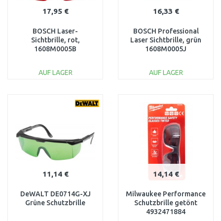
17,95 €
16,33 €
BOSCH Laser-
BOSCH Professional
Sichtbrille, rot,
Laser Sichtbrille, grün
1608M0005B
1608M0005J
AUF LAGER
AUF LAGER
IN DEN
IN DEN
WARENKORB
WARENKORB
Vergleichen
Vergleichen
11,14 €
14,14 €
DeWALT DE0714G-XJ
Milwaukee Performance
Grüne Schutzbrille
Schutzbrille getönt
4932471884