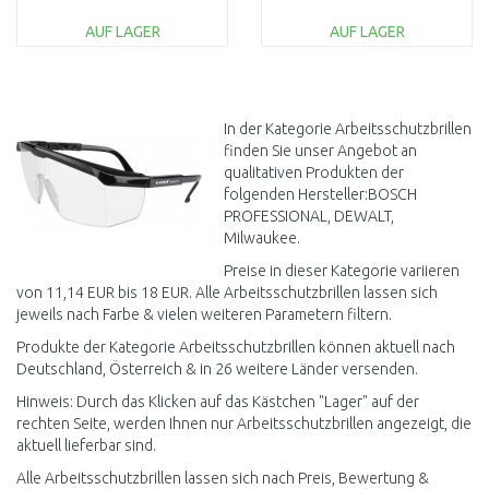
AUF LAGER
AUF LAGER
IN DEN
IN DEN
WARENKORB
WARENKORB
Vergleichen
Vergleichen
In der Kategorie Arbeitsschutzbrillen
finden Sie unser Angebot an
qualitativen Produkten der
folgenden Hersteller:BOSCH
PROFESSIONAL, DEWALT,
Milwaukee.
Preise in dieser Kategorie variieren
von 11,14 EUR bis 18 EUR. Alle Arbeitsschutzbrillen lassen sich
jeweils nach Farbe & vielen weiteren Parametern filtern.
Produkte der Kategorie Arbeitsschutzbrillen können aktuell nach
Deutschland, Österreich & in 26 weitere Länder versenden.
Hinweis: Durch das Klicken auf das Kästchen "Lager" auf der
rechten Seite, werden Ihnen nur Arbeitsschutzbrillen angezeigt, die
aktuell lieferbar sind.
Alle Arbeitsschutzbrillen lassen sich nach Preis, Bewertung &