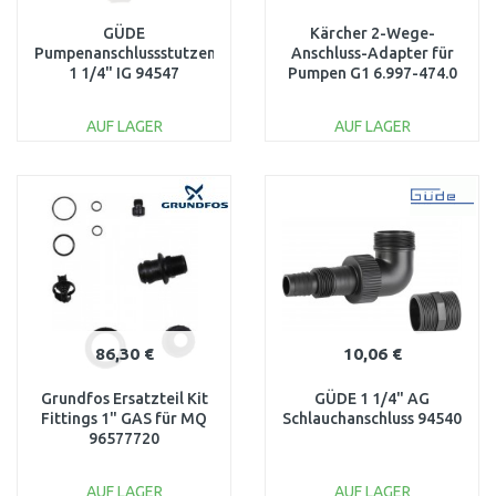
GÜDE
Kärcher 2-Wege-
Pumpenanschlussstutzen
Anschluss-Adapter für
1 1/4" IG 94547
Pumpen G1 6.997-474.0
AUF LAGER
AUF LAGER
IN DEN
IN DEN
WARENKORB
WARENKORB
Vergleichen
Vergleichen
86,30 €
10,06 €
Grundfos Ersatzteil Kit
GÜDE 1 1/4" AG
Fittings 1" GAS für MQ
Schlauchanschluss 94540
96577720
AUF LAGER
AUF LAGER