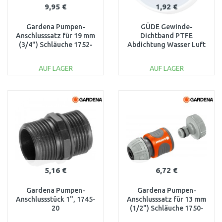
9,95 €
1,92 €
Gardena Pumpen-
GÜDE Gewinde-
Anschlusssatz für 19 mm
Dichtband PTFE
(3/4") Schläuche 1752-
Abdichtung Wasser Luft
20
10 m 41064
AUF LAGER
AUF LAGER
IN DEN
IN DEN
WARENKORB
WARENKORB
Vergleichen
Vergleichen
5,16 €
6,72 €
Gardena Pumpen-
Gardena Pumpen-
Anschlussstück 1", 1745-
Anschlusssatz für 13 mm
20
(1/2") Schläuche 1750-
20