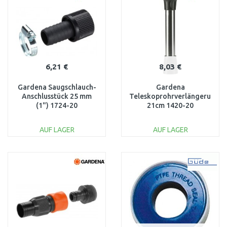
6,21 €
8,03 €
Gardena Saugschlauch-
Gardena
Anschlusstück 25 mm
Teleskoprohrverlängerung,
(1") 1724-20
21cm 1420-20
AUF LAGER
AUF LAGER
IN DEN
IN DEN
WARENKORB
WARENKORB
Vergleichen
Vergleichen