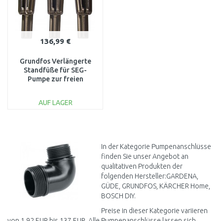
136,99 €
Grundfos Verlängerte
Standfüße für SEG-
Pumpe zur freien
Installation 96076196
AUF LAGER
IN DEN
WARENKORB
Vergleichen
In der Kategorie Pumpenanschlüsse
finden Sie unser Angebot an
qualitativen Produkten der
folgenden Hersteller:GARDENA,
GÜDE, GRUNDFOS, KÄRCHER Home,
BOSCH DIY.
Preise in dieser Kategorie variieren
von 1,92 EUR bis 137 EUR. Alle Pumpenanschlüsse lassen sich