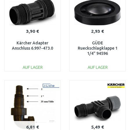
3,90 €
2,93 €
Kärcher Adapter
GÜDE
Anschluss 6.997-473.0
Rueckschlagklappe 1
1/4" 94596
AUF LAGER
AUF LAGER
IN DEN
IN DEN
WARENKORB
WARENKORB
Vergleichen
Vergleichen
6,81 €
5,49 €