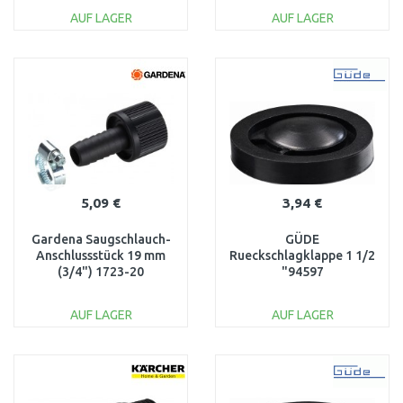
AUF LAGER
AUF LAGER
IN DEN
IN DEN
WARENKORB
WARENKORB
Vergleichen
Vergleichen
5,09 €
3,94 €
Gardena Saugschlauch-
GÜDE
Anschlussstück 19 mm
Rueckschlagklappe 1 1/2
(3/4") 1723-20
"94597
AUF LAGER
AUF LAGER
IN DEN
IN DEN
WARENKORB
WARENKORB
Vergleichen
Vergleichen