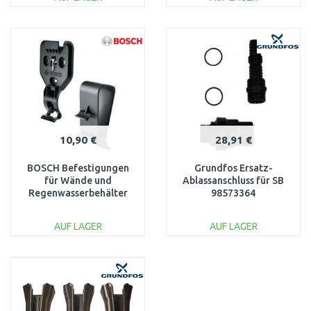
IN DEN
IN DEN
WARENKORB
WARENKORB
Vergleichen
Vergleichen
10,90 €
28,91 €
BOSCH Befestigungen
Grundfos Ersatz-
für Wände und
Ablassanschluss für SB
Regenwasserbehälter
98573364
F016800618
AUF LAGER
AUF LAGER
IN DEN
IN DEN
WARENKORB
WARENKORB
Vergleichen
Vergleichen