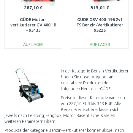
287,10 €
313,01 €
GÜDE Motor-
GÜDE GBV 400-196 2v1
vertikutierer GV 4001 B
FS Benzin-Vertikutierer
- 95133
95225
AUF LAGER
AUF LAGER
IN DEN
IN DEN
WARENKORB
WARENKORB
Vergleichen
Vergleichen
In der Kategorie Benzin-Vertikutierer
finden Sie unser Angebot an
qualitativen Produkten der
folgenden Hersteller:GÜDE.
Preise in dieser Kategorie variieren
von 287,10 EUR bis 313 EUR. Alle
Benzin-Vertikutierer lassen sich
jeweils nach Leistung, Fangbox, Motor, Rasenfläche & vielen
weiteren Parametern filtern.
Produkte der Kategorie Benzin-Vertikutierer können aktuell nach