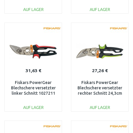
1027207
AUF LAGER
AUF LAGER
IN DEN
IN DEN
WARENKORB
WARENKORB
Vergleichen
Vergleichen
31,63 €
27,26 €
Fiskars PowerGear
Fiskars PowerGear
Blechschere versetzter
Blechschere versetzter
linker Schnitt 1027211
rechter Schnitt 24,3cm
1027210
AUF LAGER
AUF LAGER
IN DEN
IN DEN
WARENKORB
WARENKORB
Vergleichen
Vergleichen