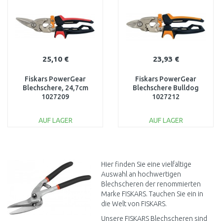
25,10 €
23,93 €
Fiskars PowerGear
Fiskars PowerGear
Blechschere, 24,7cm
Blechschere Bulldog
1027209
1027212
AUF LAGER
AUF LAGER
IN DEN
IN DEN
WARENKORB
WARENKORB
Vergleichen
Vergleichen
Hier finden Sie eine vielfältige
Auswahl an hochwertigen
Blechscheren der renommierten
Marke FISKARS. Tauchen Sie ein in
die Welt von FISKARS.
Unsere FISKARS Blechscheren sind