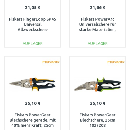
21,05 €
21,66 €
Fiskars FingerLoop SP45
Fiskars PowerArc
Universal
Universalschere für
Allzweckschere
starke Materialien,
(111450) 1001533
1027206
AUF LAGER
AUF LAGER
IN DEN
IN DEN
WARENKORB
WARENKORB
Vergleichen
Vergleichen
25,10 €
25,10 €
Fiskars PowerGear
Fiskars PowerGear
Blechschere gerade, mit
Blechschere, 25cm
40% mehr Kraft, 25cm
1027208