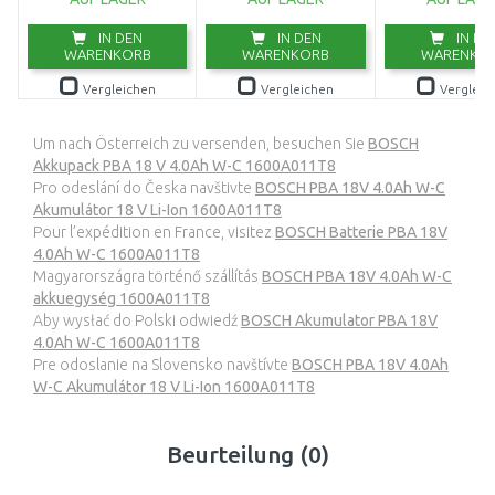
IN DEN
IN DEN
IN DE
WARENKORB
WARENKORB
WARENKO
Vergleichen
Vergleichen
Vergleic
Um nach Österreich zu versenden, besuchen Sie
BOSCH
Akkupack PBA 18 V 4.0Ah W-C 1600A011T8
Pro odeslání do Česka navštivte
BOSCH PBA 18V 4.0Ah W-C
Akumulátor 18 V Li-Ion 1600A011T8
Pour l’expédition en France, visitez
BOSCH Batterie PBA 18V
4.0Ah W-C 1600A011T8
Magyarországra történő szállítás
BOSCH PBA 18V 4.0Ah W-C
akkuegység 1600A011T8
Aby wysłać do Polski odwiedź
BOSCH Akumulator PBA 18V
4.0Ah W-C 1600A011T8
Pre odoslanie na Slovensko navštívte
BOSCH PBA 18V 4.0Ah
W-C Akumulátor 18 V Li-Ion 1600A011T8
Beurteilung (0)