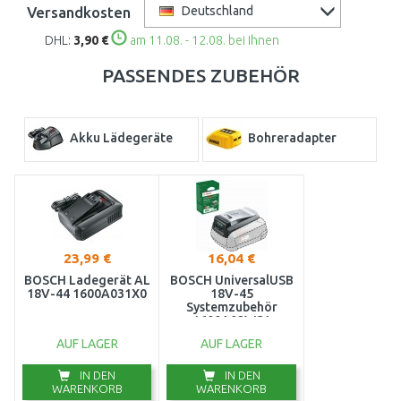
Versandkosten
Deutschland
DHL:
3,90 €
am 11.08. - 12.08. bei Ihnen
PASSENDES ZUBEHÖR
Akku Lädegeräte
Bohreradapter
23,99 €
16,04 €
BOSCH Ladegerät AL
BOSCH UniversalUSB
18V-44 1600A031X0
18V-45
Systemzubehör
1600A02WS1
AUF LAGER
AUF LAGER
IN DEN
IN DEN
WARENKORB
WARENKORB