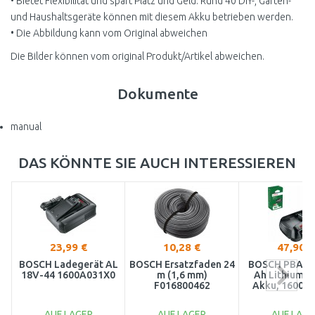
• Bietet Flexibilität und spart Platz und Geld. Rund 40 DIY-, Garten-
und Haushaltsgeräte können mit diesem Akku betrieben werden.
• Die Abbildung kann vom Original abweichen
Die Bilder können vom original Produkt/Artikel abweichen.
Dokumente
manual
DAS KÖNNTE SIE AUCH INTERESSIEREN
23,99 €
10,28 €
47,90 €
BOSCH Ladegerät AL
BOSCH Ersatzfaden 24
BOSCH PBA 18
18V-44 1600A031X0
m (1,6 mm)
Ah Lithium-I
F016800462
Akku, 1600A
AUF LAGER
AUF LAGER
AUF LAGE