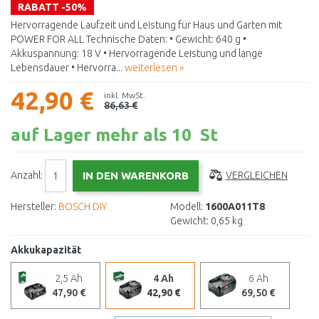
RABATT -50%
Hervorragende Laufzeit und Leistung für Haus und Garten mit
POWER FOR ALL Technische Daten: • Gewicht: 640 g •
Akkuspannung: 18 V • Hervorragende Leistung und lange
Lebensdauer • Hervorra...
weiterlesen »
42,90 €
inkl. MwSt.
86,63 €
auf Lager mehr als 10 St
Anzahl:
VERGLEICHEN
Hersteller:
BOSCH DIY
Modell:
1600A011T8
Gewicht:
0,65 kg
Akkukapazität
2,5 Ah
4 Ah
6 Ah
47,90 €
42,90 €
69,50 €