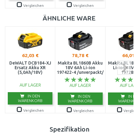
Vergleichen
Vergleichen
ÄHNLICHE WARE
62,03 €
78,78 €
66,01 €
DeWALT DCB184-XJ
Makita BL1860B Akku
Makita BL1850
Ersatz Akku XR
18V 6Ah Li-ion
Li-ion 18V/5
(5,0Ah/18V)
197422-4 /unverpackt/
197280-
AUF LAGER
AUF LAGER
AUF LAGE
IN DEN
IN DEN
IN DE
WARENKORB
WARENKORB
WARENKO
Vergleichen
Vergleichen
Vergleic
Spezifikation