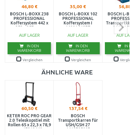
46,80 €
35,00 €
56,88 €
BOSCH L-BOXX 238
BOSCH L-BOXX 102
BOSCH L-BOX
PROFESSIONAL
PROFESSIONAL
PROFESSIO
Koffersystem 442 x
Koffersystem I
Transportkiste
253 x 357 mm,
1600A012FZ
389 x 357 
1600A012G2
1600A012
AUF LAGER
AUF LAGER
AUF LAGE
IN DEN
IN DEN
IN DE
WARENKORB
WARENKORB
WARENKO
Vergleichen
Vergleichen
Vergleic
ÄHNLICHE WARE
60,50 €
137,54 €
KETER ROC PRO GEAR
BOSCH
2.0 Teleskopstiel mit
Transportkarren für
Rollen 65 x 22,3 x 78,9
USH/GSH 27
cm 17212440
1610795007