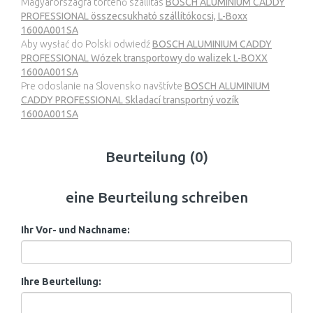
Magyarországra történő szállítás
BOSCH ALUMINIUM CADDY
PROFESSIONAL összecsukható szállítókocsi, L-Boxx
1600A001SA
Aby wysłać do Polski odwiedź
BOSCH ALUMINIUM CADDY
PROFESSIONAL Wózek transportowy do walizek L-BOXX
1600A001SA
Pre odoslanie na Slovensko navštívte
BOSCH ALUMINIUM
CADDY PROFESSIONAL Skladací transportný vozík
1600A001SA
Beurteilung (0)
eine Beurteilung schreiben
Ihr Vor- und Nachname:
Ihre Beurteilung: