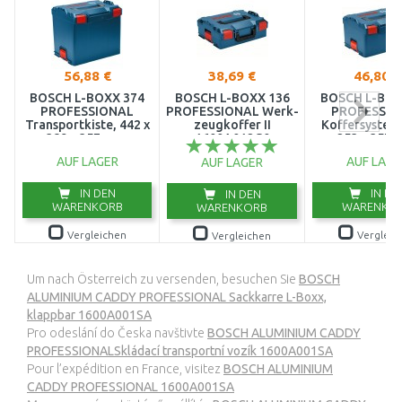
56,88 €
38,69 €
46,80 €
BOSCH L-BOXX 374
BOSCH L-BOXX 136
BOSCH L-BOX
PROFESSIONAL
PROFESSIONAL Werk­
PROFESSIO
Transportkiste, 442 x
zeug­kof­fer II
Koffersystem
389 x 357 mm,
1600A012G0
253 x 357 
1600A012G3
1600A012
AUF LAGER
AUF LAGE
AUF LAGER
IN DEN
IN DE
IN DEN
WARENKORB
WARENKO
WARENKORB
Vergleichen
Vergleic
Vergleichen
Um nach Österreich zu versenden, besuchen Sie
BOSCH
ALUMINIUM CADDY PROFESSIONAL Sackkarre L-Boxx,
klappbar 1600A001SA
Pro odeslání do Česka navštivte
BOSCH ALUMINIUM CADDY
PROFESSIONALSkládací transportní vozík 1600A001SA
Pour l’expédition en France, visitez
BOSCH ALUMINIUM
CADDY PROFESSIONAL 1600A001SA