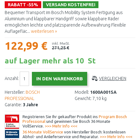
RABATT -55%
VERSAND KOSTENFREI
Bequemer Transport im Bosch Mobility System Fertigung aus
Aluminium und klappbarer Handgriff sowie klappbare Räder
ermöglichen leichte und platzsparende Aufbewahrung Flexible
Auflagefläc...
weiterlesen »
122,99 €
inkl. MwSt.
271,25 €
auf Lager mehr als 10 St
Anzahl:
VERGLEICHEN
Hersteller:
BOSCH
Modell:
1600A001SA
PROFESSIONAL
Gewicht:
7,10 kg
Garantie:
3 Jahre
Registrieren Sie Ihr gekaufter Produkt ins
Program Bosch
Professional
und gewinnen Sie Bosch 36 Monate
VollService.
>>> Mehr Info <<<
36 Monate VollService
von Hersteller Bosch: kostenlosen
Abhol- und Anlieferservice und Reparatur.
>>> Mehr Info <<<