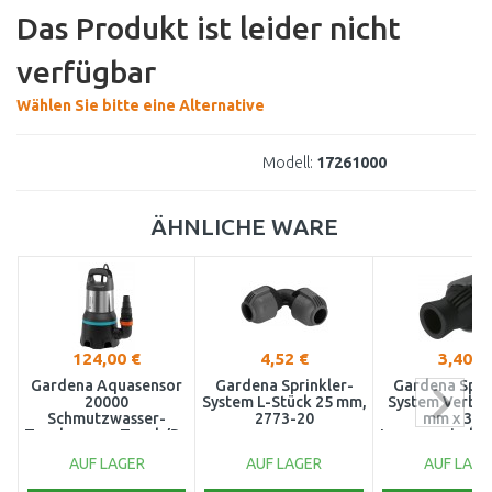
Das Produkt ist leider nicht
verfügbar
Wählen Sie bitte eine Alternative
Modell:
17261000
ÄHNLICHE WARE
124,00 €
4,52 €
3,40 €
Gardena Aquasensor
Gardena Sprinkler-
Gardena Spri
20000
System L-Stück 25 mm,
System Verbin
Schmutzwasser-
2773-20
mm x 3/4
Tauchpumpe,Tauch/Druckpumpe
Innengewinde 
(750W/20000l/h)
AUF LAGER
AUF LAGER
AUF LAGE
9044-20