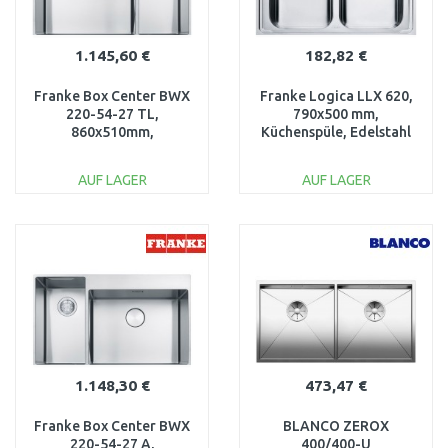
1.145,60 €
182,82 €
Franke Box Center BWX
Franke Logica LLX 620,
220-54-27 TL,
790x500 mm,
860x510mm,
Küchenspüle, Edelstahl
Küchenspüle, Edelstahl
101.0199.870
127.0558.826
AUF LAGER
AUF LAGER
IN DEN
IN DEN
WARENKORB
WARENKORB
Vergleichen
Vergleichen
1.148,30 €
473,47 €
Franke Box Center BWX
BLANCO ZEROX
220-54-27 A,
400/400-U