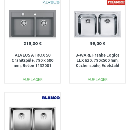
Vergleichen
Vergleichen
219,00 €
99,00 €
ALVEUS ATROX 50
B-WARE Franke Logica
Granitspüle, 790 x 500
LLX 620, 790x500 mm,
mm, Beton 1132001
Küchenspüle, Edelstahl
101.0199.870
BESCHÄDIGT!!
AUF LAGER
AUF LAGER
IN DEN
IN DEN
WARENKORB
WARENKORB
Vergleichen
Vergleichen