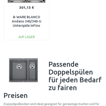
301,13 €
B-WARE BLANCO
Andano 340/340-U
Unterspüle InFino
Seidenglan 522983
BESCHÄDIGT
AUF LAGER
IN DEN
WARENKORB
Vergleichen
Passende
Doppelspülen
für jeden Bedarf
zu fairen
Preisen
Doppelspülbecken sind ideal geeignet für geräumige Küchen und für