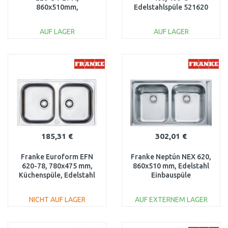
860x510mm,
Edelstahlspüle 521620
Küchenspüle, Edelstahl
127.0558.824
AUF LAGER
AUF LAGER
IN DEN
IN DEN
WARENKORB
WARENKORB
Vergleichen
Vergleichen
185,31 €
302,01 €
Franke Euroform EFN
Franke Neptún NEX 620,
620-78, 780x475 mm,
860x510 mm, Edelstahl
Küchenspüle, Edelstahl
Einbauspüle
101.0120.102
101.0120.273
NICHT AUF LAGER
AUF EXTERNEM LAGER
IN DEN
IN DEN
WARENKORB
WARENKORB