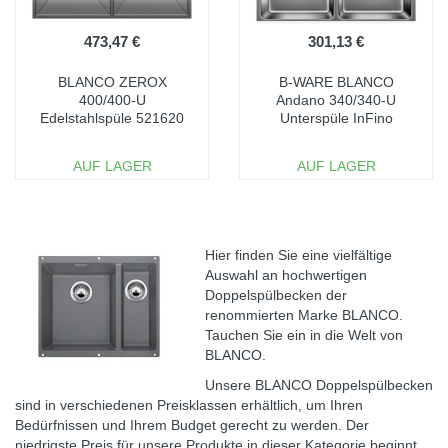
473,47 €
301,13 €
BLANCO ZEROX
B-WARE BLANCO
400/400-U
Andano 340/340-U
Edelstahlspüle 521620
Unterspüle InFino
Seidenglan 522983
BESCHÄDIGT
AUF LAGER
AUF LAGER
IN DEN
IN DEN
WARENKORB
WARENKORB
Vergleichen
Vergleichen
Hier finden Sie eine vielfältige
Auswahl an hochwertigen
Doppelspülbecken der
renommierten Marke BLANCO.
Tauchen Sie ein in die Welt von
BLANCO.
Unsere BLANCO Doppelspülbecken
sind in verschiedenen Preisklassen erhältlich, um Ihren
Bedürfnissen und Ihrem Budget gerecht zu werden. Der
niedrigste Preis für unsere Produkte in dieser Kategorie beginnt