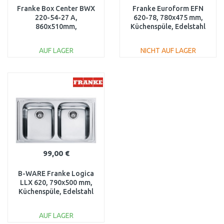
Franke Box Center BWX
Franke Euroform EFN
220-54-27 A,
620-78, 780x475 mm,
860x510mm,
Küchenspüle, Edelstahl
Küchenspüle, Edelstahl
101.0120.102
127.0558.824
AUF LAGER
NICHT AUF LAGER
IN DEN
IN DEN
WARENKORB
WARENKORB
Vergleichen
Vergleichen
99,00 €
B-WARE Franke Logica
LLX 620, 790x500 mm,
Küchenspüle, Edelstahl
101.0199.870
BESCHÄDIGT!!
AUF LAGER