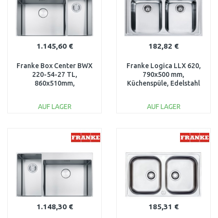
1.145,60 €
182,82 €
Franke Box Center BWX
Franke Logica LLX 620,
220-54-27 TL,
790x500 mm,
860x510mm,
Küchenspüle, Edelstahl
Küchenspüle, Edelstahl
101.0199.870
127.0558.826
AUF LAGER
AUF LAGER
IN DEN
IN DEN
WARENKORB
WARENKORB
Vergleichen
Vergleichen
1.148,30 €
185,31 €