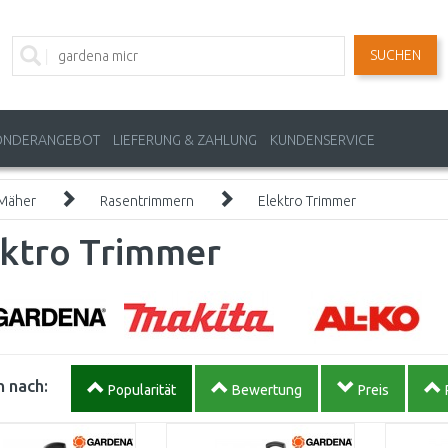
SUCHEN
ONDERANGEBOT
LIEFERUNG & ZAHLUNG
KUNDENSERVICE
Mäher
Rasentrimmern
Elektro Trimmer
ektro Trimmer
 nach:
Popularität
Bewertung
Preis