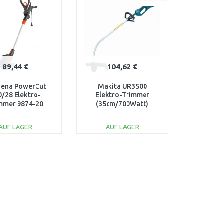
89,44 €
104,62 €
dena PowerCut
Makita UR3500
0/28 Elektro-
Elektro-Trimmer
mmer 9874-20
(35cm/700Watt)
AUF LAGER
AUF LAGER
IN DEN
IN DEN
ARENKORB
WARENKORB
Vergleichen
Vergleichen