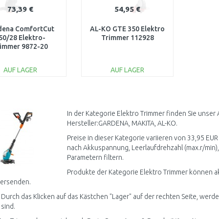
73,39 €
54,95 €
dena ComfortCut
AL-KO GTE 350 Elektro
50/28 Elektro-
Trimmer 112928
immer 9872-20
AUF LAGER
AUF LAGER
IN DEN
IN DEN
WARENKORB
WARENKORB
Vergleichen
Vergleichen
In der Kategorie Elektro Trimmer finden Sie unser
Hersteller:GARDENA, MAKITA, AL-KO.
Preise in dieser Kategorie variieren von 33,95 EUR 
nach Akkuspannung, Leerlaufdrehzahl (max.r/min),
Parametern filtern.
Produkte der Kategorie Elektro Trimmer können ak
versenden.
 Durch das Klicken auf das Kästchen "Lager" auf der rechten Seite, werde
 sind.