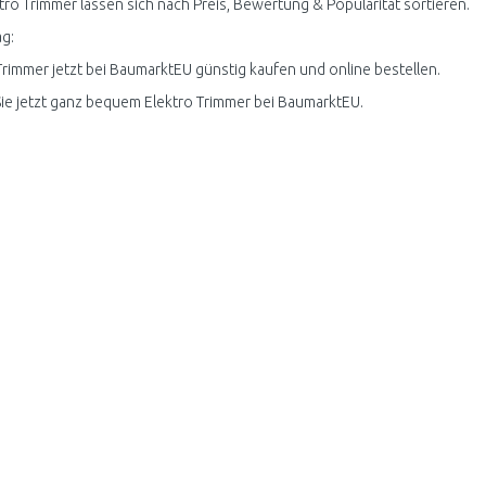
ktro Trimmer lassen sich nach Preis, Bewertung & Popularität sortieren.
g:
Trimmer jetzt bei BaumarktEU günstig kaufen und online bestellen.
ie jetzt ganz bequem Elektro Trimmer bei BaumarktEU.
5+DCS570+DCS355+DCS334