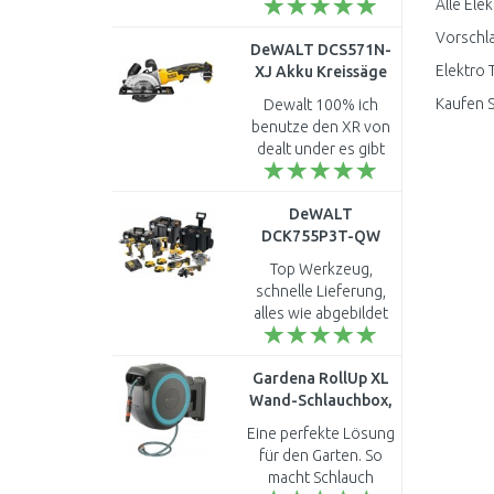
Alle Ele
kann leicht auch
größere Holzstämme
Vorschla
DeWALT DCS571N-
ziehen und kleinere
Elektro 
XJ Akku Kreissäge
anheben. Macht echt
(115mm/18V/ohne
Sp..
Kaufen S
Dewalt 100% ich
Akku und
benutze den XR von
Ladegerät)
dealt under es gibt
nicht beserres auf
den markt, punkt...
DeWALT
DCK755P3T-QW
DCD796+DCF887+DCH273+DCG40
Top Werkzeug,
(18V/3x5,0Ah)
schnelle Lieferung,
3xTstak
alles wie abgebildet
und beschrieben.
Jederzeit wieder. ..
Gardena RollUp XL
Wand-Schlauchbox,
35m, Türkis, 18630-
Eine perfekte Lösung
20
für den Garten. So
macht Schlauch