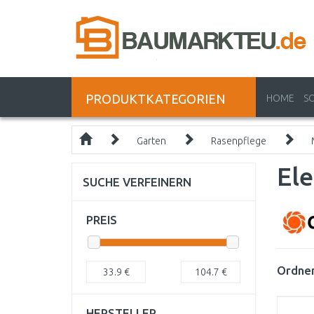
PRODUKTKATEGORIEN
HOME
S
Garten
Rasenpflege
El
SUCHE VERFEINERN
PREIS
Ordnen
33.9
€
104.7
€
HERSTELLER