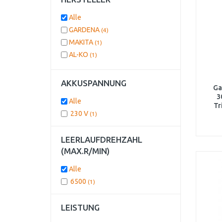
Alle
GARDENA
(4)
MAKITA
(1)
AL-KO
(1)
AKKUSPANNUNG
Ga
3
Alle
Tr
230 V
(1)
LEERLAUFDREHZAHL
(MAX.R/MIN)
Alle
6500
(1)
LEISTUNG