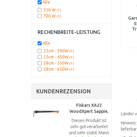
Alle
350 W
(1)
700 W
(1)
Gar
5
Tr
RECHENBREITE-LEISTUNG
Alle
23cm - 300W
(1)
25cm - 450W
(1)
28cm - 550W
(1)
28cm - 650W
(1)
KUNDENREZENSION
Fiskars XA22
WoodXpert Sappie,
Länder 
77,5cm (126007)
Dieses Produkt ist
Hinweis:
1003623
sehr gut verarbeitet
lieferbar
und sehr stabil. Mann