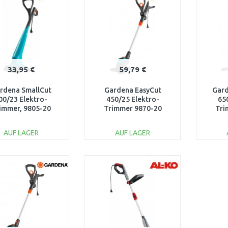
33,95 €
59,79 €
rdena SmallCut
Gardena EasyCut
Gar
00/23 Elektro-
450/25 Elektro-
65
immer, 9805-20
Trimmer 9870-20
Tri
AUF LAGER
AUF LAGER
IN DEN
IN DEN
WARENKORB
WARENKORB
W
Vergleichen
Vergleichen