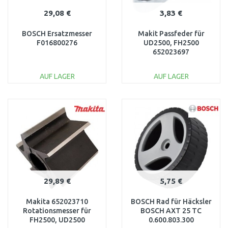
29,08 €
3,83 €
BOSCH Ersatzmesser
Makit Passfeder für
F016800276
UD2500, FH2500
652023697
AUF LAGER
AUF LAGER
IN DEN
IN DEN
WARENKORB
WARENKORB
Vergleichen
Vergleichen
29,89 €
5,75 €
Makita 652023710
BOSCH Rad für Häcksler
Rotationsmesser für
BOSCH AXT 25 TC
FH2500, UD2500
0.600.803.300