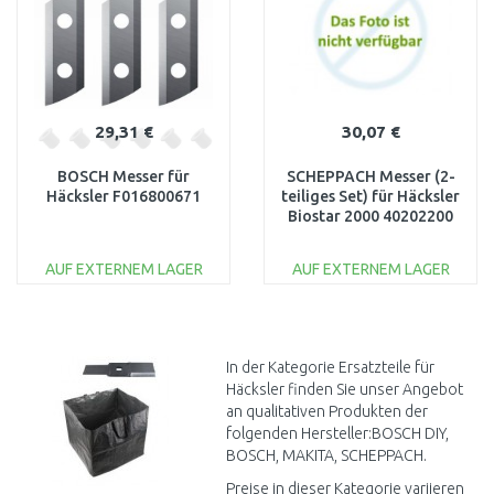
29,31 €
30,07 €
BOSCH Messer für
SCHEPPACH Messer (2-
Häcksler F016800671
teiliges Set) für Häcksler
Biostar 2000 40202200
AUF EXTERNEM LAGER
AUF EXTERNEM LAGER
IN DEN
IN DEN
WARENKORB
WARENKORB
Vergleichen
Vergleichen
In der Kategorie Ersatzteile für
Häcksler finden Sie unser Angebot
an qualitativen Produkten der
folgenden Hersteller:BOSCH DIY,
BOSCH, MAKITA, SCHEPPACH.
Preise in dieser Kategorie variieren