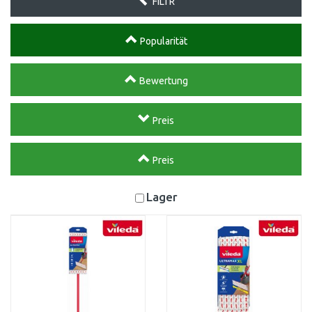
FILTR
Popularität
Bewertung
Preis
Preis
Lager