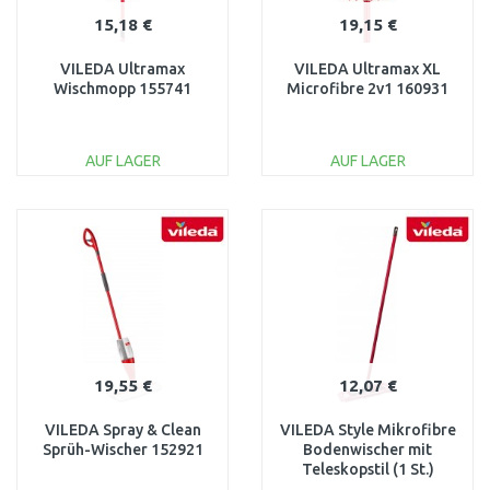
15,18 €
19,15 €
VILEDA Ultramax
VILEDA Ultramax XL
Wischmopp 155741
Microfibre 2v1 160931
AUF LAGER
AUF LAGER
IN DEN
IN DEN
WARENKORB
WARENKORB
Vergleichen
Vergleichen
19,55 €
12,07 €
VILEDA Spray & Clean
VILEDA Style Mikrofibre
Sprüh-Wischer 152921
Bodenwischer mit
Teleskopstil (1 St.)
140992