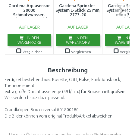
Gardena Aquasensor
Gardena Sprinkler-
Gardena Spri
20000
System L-Stück 25 mm,
System Verbin
Schmutzwasser-
2773-20
mm x 3/4
Tauchpumpe,Tauch/Druckpumpe
Innengewinde 
(750W/20000l/h)
AUF LAGER
AUF LAGER
AUF LAGE
9044-20
IN DEN
IN DEN
IN DE
WARENKORB
WARENKORB
WARENKO
Vergleichen
Vergleichen
Vergleic
Beschreibung
Fertigset bestehend aus: Rosette, Griff, Hülse, Funktionsblock,
Thermoelement
extra große Durchflussmenge (59 l/min.) für Brausen mit großem
Wasserdurchsatz dazu passend:
Grundkörper iBox universal #01800180
Die Bilder können vom original Produkt/Artikel abweichen.
Um nach Österreich zu versenden, besuchen Sie
Hansgrohe