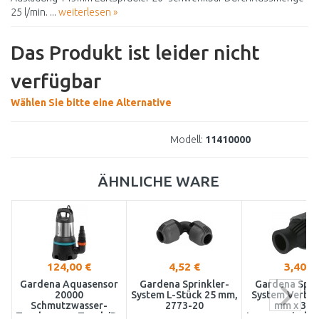
25 l/min. ...
weiterlesen »
Das Produkt ist leider nicht
verfügbar
Wählen Sie bitte eine Alternative
Modell:
11410000
ÄHNLICHE WARE
124,00 €
4,52 €
3,40 €
Gardena Aquasensor
Gardena Sprinkler-
Gardena Spri
20000
System L-Stück 25 mm,
System Verbin
Schmutzwasser-
2773-20
mm x 3/4
Tauchpumpe,Tauch/Druckpumpe
Innengewinde 