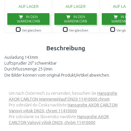
(750W/20000l/h)
AUF LAGER
AUF LAGER
AUF LAGE
9044-20
IN DEN
IN DEN
IN DE
WARENKORB
WARENKORB
WARENKO
Vergleichen
Vergleichen
Vergleic
Beschreibung
Ausladung 143mm
Luftsprudler 20° schwenkbar
Durchflussmenge 25 l/min.
Die Bilder können vom original Produkt/Artikel abweichen.
Um nach Österreich zu versenden, besuchen Sie
Hansgrohe
AXOR CARLTON Wanneneinlauf DN20 11410000 chrom
Pro odeslání do Česka navštivte
Hansgrohe AXOR CARLTON
Vanový výtok DN20, chrom 11410000
Pre odoslanie na Slovensko navštívte
Hansgrohe AXOR
CARLTON Vaňový výtok DN20, chróm 11410000