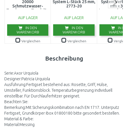
20000
System L-Stück 25 mm,
System Verbin
Schmutzwasser-
2773-20
mm x 3/4
Tauchpumpe,Tauch/Druckpumpe
Innengewinde 
(750W/20000l/h)
AUF LAGER
AUF LAGER
AUF LAGE
9044-20
IN DEN
IN DEN
IN DE
WARENKORB
WARENKORB
WARENKO
Vergleichen
Vergleichen
Vergleic
Beschreibung
Serie:Axor Urquiola
Designer:Patricia Urquiola
Ausführung:Fertigset bestehend aus: Rosette, Griff, Hülse,
Umsteller, Funktionsblock. Temperaturbegrenzung individuell
einstellbar. Für Durchlauferhitzer geeignet.
Beachten Sie:
Bemerkung:Mit Sicherungskombination nach EN 1717. Unterputz
Fertigset, Grundkörper ibox 01800180 bitte gesondert bestellen.
Material & Farbe:
Material:Messing