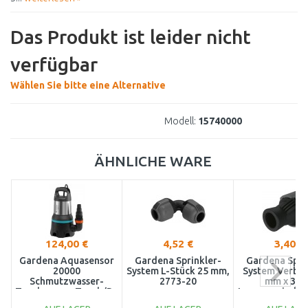
Das Produkt ist leider nicht
verfügbar
Wählen Sie bitte eine Alternative
Modell:
15740000
ÄHNLICHE WARE
124,00 €
4,52 €
3,40 €
Gardena Aquasensor
Gardena Sprinkler-
Gardena Spri
20000
System L-Stück 25 mm,
System Verbin
Schmutzwasser-
2773-20
mm x 3/4
Tauchpumpe,Tauch/Druckpumpe
Innengewinde 
(750W/20000l/h)