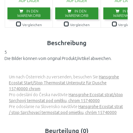
AUF LAGER
AUF LAGER
AUF LAGE
9044-20
IN DEN
IN DEN
IN DE
WARENKORB
WARENKORB
WARENKO
Vergleichen
Vergleichen
Vergleic
Beschreibung
5
Die Bilder können vom original Produkt/Artikel abweichen.
Um nach Österreich zu versenden, besuchen Sie
Hansgrohe
Ecostat Start/Stop Thermostat Unterputz für Dusche
15740000 chrom
Pro odeslání do Česka navštivte
Hansgrohe Ecostat strat/stop
Sprchový termostat pod omítku, chrom 15740000
Pre odoslanie na Slovensko navštívte
Hansgrohe Ecostat strat
/ stop Sprchovací termostat pod omietku, chróm 15740000
Beurteilung (0)