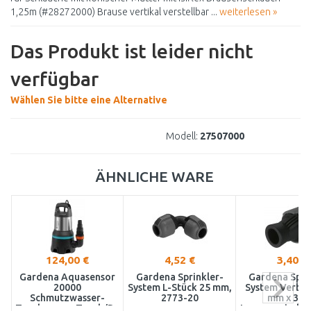
1,25m (#28272000) Brause vertikal verstellbar ...
weiterlesen »
Das Produkt ist leider nicht
verfügbar
Wählen Sie bitte eine Alternative
Modell:
27507000
ÄHNLICHE WARE
124,00 €
4,52 €
3,40 €
Gardena Aquasensor
Gardena Sprinkler-
Gardena Spri
20000
System L-Stück 25 mm,
System Verbin
Schmutzwasser-
2773-20
mm x 3/4
Tauchpumpe,Tauch/Druckpumpe
Innengewinde 