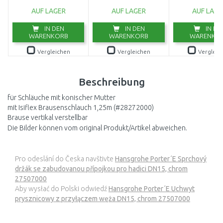
(750W/20000l/h)
AUF LAGER
AUF LAGER
AUF LAGE
9044-20
IN DEN
IN DEN
IN DE
WARENKORB
WARENKORB
WARENKO
Vergleichen
Vergleichen
Vergleic
Beschreibung
für Schläuche mit konischer Mutter
mit Isiflex Brausenschlauch 1,25m (#28272000)
Brause vertikal verstellbar
Die Bilder können vom original Produkt/Artikel abweichen.
Pro odeslání do Česka navštivte
Hansgrohe Porter´E Sprchový
držák se zabudovanou přípojkou pro hadici DN15, chrom
27507000
Aby wysłać do Polski odwiedź
Hansgrohe Porter´E Uchwyt
prysznicowy z przyłączem węża DN15, chrom 27507000