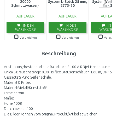
20000
System L-Stück 25 mm,
System Verbin
Schmutzwasser-
2773-20
mm x 3/4
Tauchpumpe,Tauch/Druckpumpe
Innengewinde 
(750W/20000l/h)
AUF LAGER
AUF LAGER
AUF LAGE
9044-20
IN DEN
IN DEN
IN DE
WARENKORB
WARENKORB
WARENKO
Vergleichen
Vergleichen
Vergleic
Beschreibung
Ausführung:bestehend aus: Raindance S 100 AIR 3jet Handbrause,
Unica'S Brausenstange 0,90 , Isiflex Brausenschlauch 1,60 m, DN15,
Cassetta'S Puro Seifenschale.
Material & Farbe:
Material:Metall/Kunststoff
Farbe:chrom
Maße:
Höhe:1008
Durchmesser:100
Die Bilder können vom original Produkt/Artikel abweichen.