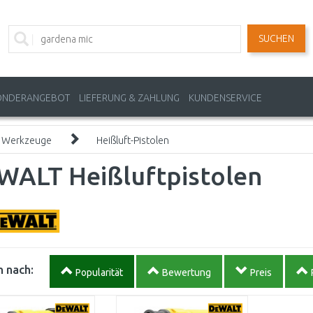
SUCHEN
ONDERANGEBOT
LIEFERUNG & ZAHLUNG
KUNDENSERVICE
o Werkzeuge
Heißluft-Pistolen
WALT Heißluftpistolen
 nach:
Popularität
Bewertung
Preis