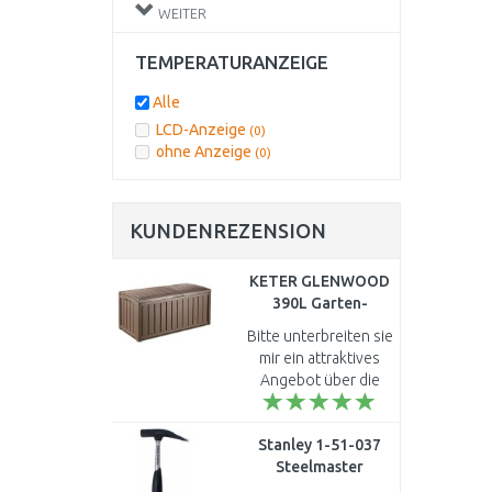
250 l/min
(1)
WEITER
500 l/min
(0)
150 - 300 - 500 l/min
(0)
TEMPERATURANZEIGE
200 - 550 l/min
(0)
250 - 550 l/min
(0)
Alle
360 - 720 l/min
(0)
LCD-Anzeige
(0)
400 l/min
(1)
ohne Anzeige
(0)
550 l/min
(0)
570/740 l/min
(0)
KUNDENREZENSION
KETER GLENWOOD
390L Garten-
Aufbewahrungsbox
Bitte unterbreiten sie
128 x 65 x 61 cm,
mir ein attraktives
braun 17193522
Angebot über die
auflagenbox mit 309
Liter, inkl. versand.
Stanley 1-51-037
Mit freundlichen
Steelmaster
Grüßen F.Hardt..
Latthammer mit