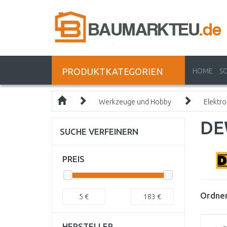
PRODUKTKATEGORIEN
HOME
S
Werkzeuge und Hobby
Elektr
DE
SUCHE VERFEINERN
PREIS
Ordnen
5
€
183
€
HERSTELLER