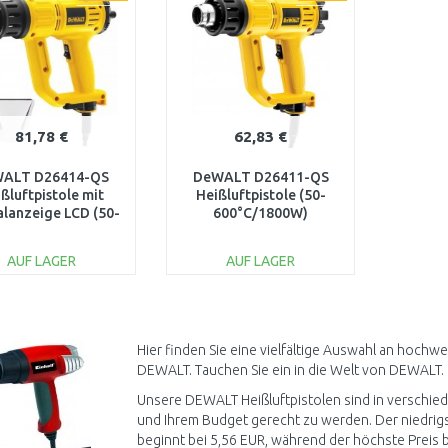
81,78 €
62,83 €
ALT D26414-QS
DeWALT D26411-QS
ßluftpistole mit
Heißluftpistole (50-
alanzeige LCD (50-
600°C/1800W)
600°C/2000W)
AUF LAGER
AUF LAGER
IN DEN
IN DEN
WARENKORB
WARENKORB
Vergleichen
Vergleichen
Hier finden Sie eine vielfältige Auswahl an hochw
DEWALT. Tauchen Sie ein in die Welt von DEWALT.
Unsere DEWALT Heißluftpistolen sind in verschied
und Ihrem Budget gerecht zu werden. Der niedrigst
beginnt bei 5,56 EUR, während der höchste Preis b