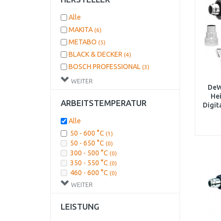
Alle
MAKITA
(6)
METABO
(5)
BLACK & DECKER
(4)
BOSCH PROFESSIONAL
(3)
GÜDE
(2)
WEITER
DeW
DEWALT
(2)
Hei
ARBEITSTEMPERATUR
EINHELL
(2)
Digit
BOSCH DIY
(2)
Alle
STANLEY
(1)
50 - 600 °C
(1)
Hikoki
(1)
50 - 650 °C
(0)
STEINEL
300 - 500 °C
(1)
(0)
350 - 550 °C
(0)
460 - 600 °C
(0)
50 - 400 - 600 °C
(1)
WEITER
50 - 450/90 - 600 °C
(0)
50 - 550 °C
(0)
LEISTUNG
50 - 630 °C
(0)