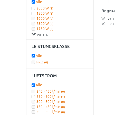
67 - 486/84-640 °C
(0)
Alle
80 - 600 °C
(0)
2000 W
(1)
Sie gena
1800 W
(1)
1600 W
Wir vers
(0)
2300 W
können 
(0)
1750 W
(0)
950 W
(0)
WEITER
LEISTUNGSKLASSE
Alle
PRO
(0)
LUFTSTROM
Alle
240 - 450 l/min
(0)
250 - 500 l/min
(1)
300 - 500 l/min
(0)
150 - 450 l/min
(0)
200 - 500 l/min
(0)