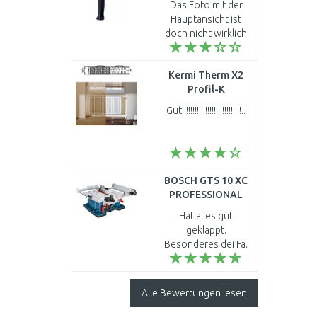
Das Foto mit der
magnetischem
Hauptansicht ist
Nagelhalter 600g
doch nicht wirklich
der angebotene
Hammer, oder ??? Die
Kermi Therm X2
Kopfsicherung und
Profil-K
der Metallschutzring
Austauschheizkörper
sehen nicht..
Gut !!!!!!!!!!!!!!!!!!!!!!!!!!!..
22 554 / 1800
FK022D518
BOSCH GTS 10 XC
PROFESSIONAL
Tischsäge
Hat alles gut
0601B30400
geklappt.
Besonderes dei Fa.
Dachser möchte ich
hier lobend
erwähnen. Das Erste
Alle Bewertungen lesen
Mal das eine
Spedition hält was im