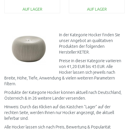
braun/beige 17192157
AUF LAGER
AUF LAGER
IN DEN
IN DEN
WARENKORB
WARENKORB
Vergleichen
Vergleichen
In der Kategorie Hocker finden Sie
unser Angebot an qualitativen
Produkten der folgenden
Hersteller:KETER.
Preise in dieser Kategorie variieren
von 41,20 EUR bis 45 EUR. Alle
Hocker lassen sich jeweils nach
Breite, Höhe, Tiefe, Anwendung & vielen weiteren Parametern
filtern.
Produkte der Kategorie Hocker können aktuell nach Deutschland,
Österreich & in 26 weitere Länder versenden.
Hinweis: Durch das Klicken auf das Kästchen "Lager" auf der
rechten Seite, werden Ihnen nur Hocker angezeigt, die aktuell
lieferbar sind.
Alle Hocker lassen sich nach Preis, Bewertung & Popularität