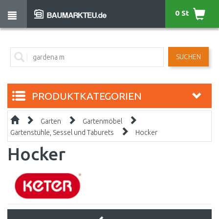
0 St
SUCHEN
PRODUKTKATEGORIEN
Garten
Gartenmöbel
Gartenstühle, Sessel und Taburets
Hocker
Hocker