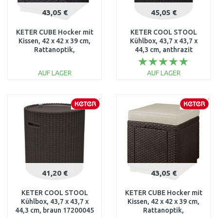
43,05 €
45,05 €
KETER CUBE Hocker mit
KETER COOL STOOL
Kissen, 42 x 42 x 39 cm,
Kühlbox, 43,7 x 43,7 x
Rattanoptik,
44,3 cm, anthrazit
graphit/grau 17192157
17200045
AUF LAGER
AUF LAGER
IN DEN
IN DEN
WARENKORB
WARENKORB
Vergleichen
Vergleichen
41,20 €
43,05 €
KETER COOL STOOL
KETER CUBE Hocker mit
Kühlbox, 43,7 x 43,7 x
Kissen, 42 x 42 x 39 cm,
44,3 cm, braun 17200045
Rattanoptik,