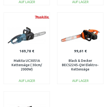
AUF LAGER
AUF LAGER
IN DEN
IN DEN
WARENKORB
WARENKORB
Vergleichen
Vergleichen
169,78 €
99,61 €
Makita UC3051A
Black & Decker
Kettensäge ( 30cm/
BECS2245-QW Elektro-
2000W)
Kettensäge
(45cm/2200W)
AUF LAGER
AUF LAGER
IN DEN
IN DEN
WARENKORB
WARENKORB
Vergleichen
Vergleichen