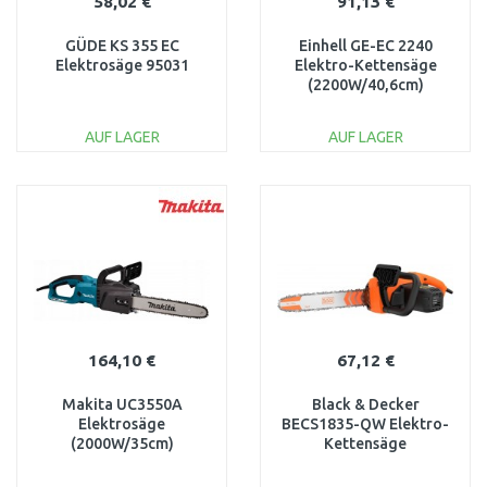
58,02 €
91,13 €
GÜDE KS 355 EC
Einhell GE-EC 2240
Elektrosäge 95031
Elektro-Kettensäge
(2200W/40,6cm)
4501740
AUF LAGER
AUF LAGER
IN DEN
IN DEN
WARENKORB
WARENKORB
Vergleichen
Vergleichen
164,10 €
67,12 €
Makita UC3550A
Black & Decker
Elektrosäge
BECS1835-QW Elektro-
(2000W/35cm)
Kettensäge
(35cm/1800W)