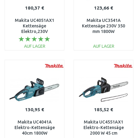
180,37 €
123,66 €
Makita UC4051AX1
Makita UC3541A
Kettensäge
Kettensäge 230V 350
Elektro,230V
mm 1800W
(40cm/2000W)
Schwertlänge
AUF LAGER
AUF LAGER
IN DEN
IN DEN
WARENKORB
WARENKORB
Vergleichen
Vergleichen
130,95 €
185,52 €
Makita UC4041A
Makita UC4551AX1
Elektro-Kettensäge
Elektro-Kettensäge
40cm 1800W
2000 W 45 cm