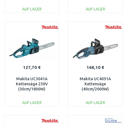
AUF LAGER
AUF LAGER
IN DEN
IN DEN
WARENKORB
WARENKORB
Vergleichen
Vergleichen
127,70 €
168,10 €
Makita UC3041A
Makita UC4051A
Kettensäge 230V
Kettensäge
(30cm/1800W)
(40cm/2000W)
(ES34TLC)
(ES2141TLCX)
AUF LAGER
AUF LAGER
IN DEN
IN DEN
WARENKORB
WARENKORB
Vergleichen
Vergleichen