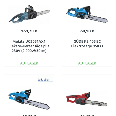
169,78 €
68,90 €
Makita UC3051AX1
GÜDE KS 405 EC
Elektro-Kettensäge pila
Elektrosäge 95033
230V (2.000W/30cm)
AUF LAGER
AUF LAGER
IN DEN
IN DEN
WARENKORB
WARENKORB
Vergleichen
Vergleichen