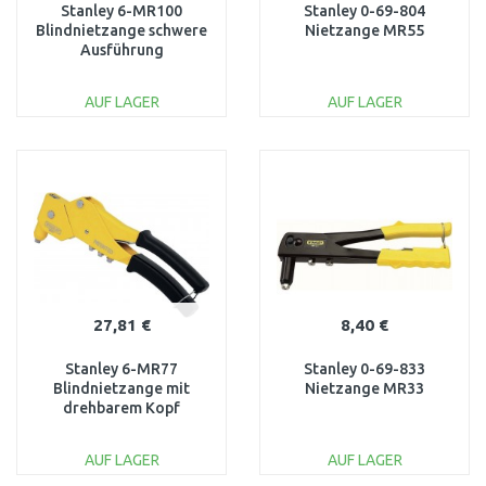
Stanley 6-MR100
Stanley 0-69-804
Blindnietzange schwere
Nietzange MR55
Ausführung
AUF LAGER
AUF LAGER
IN DEN
IN DEN
WARENKORB
WARENKORB
Vergleichen
Vergleichen
27,81 €
8,40 €
Stanley 6-MR77
Stanley 0-69-833
Blindnietzange mit
Nietzange MR33
drehbarem Kopf
AUF LAGER
AUF LAGER