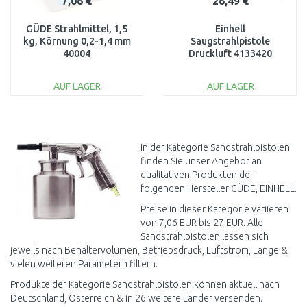
7,06 €
26,49 €
GÜDE Strahlmittel, 1,5
Einhell
kg, Körnung 0,2-1,4 mm
Saugstrahlpistole
40004
Druckluft 4133420
AUF LAGER
AUF LAGER
IN DEN
IN DEN
WARENKORB
WARENKORB
Vergleichen
Vergleichen
In der Kategorie Sandstrahlpistolen
finden Sie unser Angebot an
qualitativen Produkten der
folgenden Hersteller:GÜDE, EINHELL.
Preise in dieser Kategorie variieren
von 7,06 EUR bis 27 EUR. Alle
Sandstrahlpistolen lassen sich
jeweils nach Behältervolumen, Betriebsdruck, Luftstrom, Länge &
vielen weiteren Parametern filtern.
Produkte der Kategorie Sandstrahlpistolen können aktuell nach
Deutschland, Österreich & in 26 weitere Länder versenden.