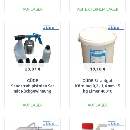
AUF LAGER
AUF EXTERNEM LAGER
IN DEN
IN DEN
WARENKORB
WARENKORB
Vergleichen
Vergleichen
23,87 €
19,18 €
GÜDE
GÜDE Strahlgut
Sandstrahlpistolen Set
Körnung 0,2- 1,4 mm 15
mit Rückgewinnung
kg Eimer 40010
40046
AUF LAGER
AUF LAGER
IN DEN
IN DEN
WARENKORB
WARENKORB
Vergleichen
Vergleichen