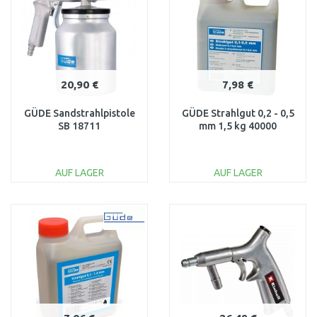
20,90 €
7,98 €
GÜDE Sandstrahlpistole
GÜDE Strahlgut 0,2 - 0,5
SB 18711
mm 1,5 kg 40000
AUF LAGER
AUF LAGER
IN DEN
IN DEN
WARENKORB
WARENKORB
Vergleichen
Vergleichen