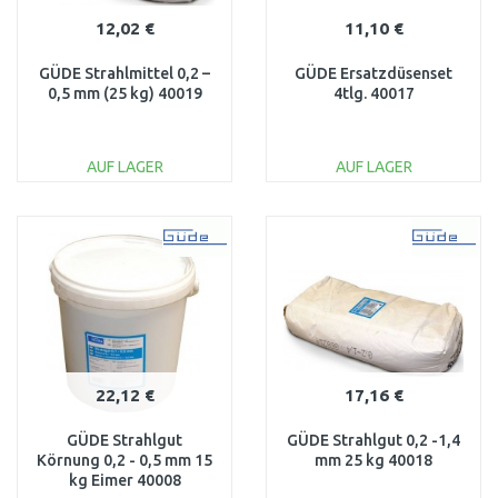
12,02 €
11,10 €
GÜDE Strahlmittel 0,2 –
GÜDE Ersatzdüsenset
0,5 mm (25 kg) 40019
4tlg. 40017
AUF LAGER
AUF LAGER
IN DEN
IN DEN
WARENKORB
WARENKORB
Vergleichen
Vergleichen
22,12 €
17,16 €
GÜDE Strahlgut
GÜDE Strahlgut 0,2 -1,4
Körnung 0,2 - 0,5 mm 15
mm 25 kg 40018
kg Eimer 40008