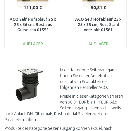
111,00 €
90,81 €
ACO Self Hofablauf 25 x
ACO Self Hofablauf 25 x
25 x 36 cm, Rost aus
25 x 35 cm, Rost Stahl
Gusseisen 01552
verzinkt 01581
AUF LAGER
AUF LAGER
IN DEN
IN DEN
WARENKORB
WARENKORB
Vergleichen
Vergleichen
In der Kategorie Seitenausgang
finden Sie unser Angebot an
qualitativen Produkten der
folgenden Hersteller:ACO.
Preise in dieser Kategorie variieren
von 90,81 EUR bis 111 EUR. Alle
Seitenausgang lassen sich jeweils
nach Ablauf, DN, Gittermaß, Rostmaterial & vielen weiteren
Parametern filtern.
Produkte der Kategorie Seitenausgang können aktuell nach