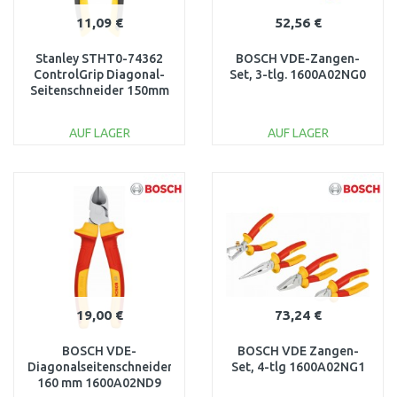
11,09 €
52,56 €
Stanley STHT0-74362
BOSCH VDE-Zangen-
ControlGrip Diagonal-
Set, 3-tlg. 1600A02NG0
Seitenschneider 150mm
AUF LAGER
AUF LAGER
IN DEN
IN DEN
WARENKORB
WARENKORB
Vergleichen
Vergleichen
19,00 €
73,24 €
BOSCH VDE-
BOSCH VDE Zangen-
Diagonalseitenschneider
Set, 4-tlg 1600A02NG1
160 mm 1600A02ND9