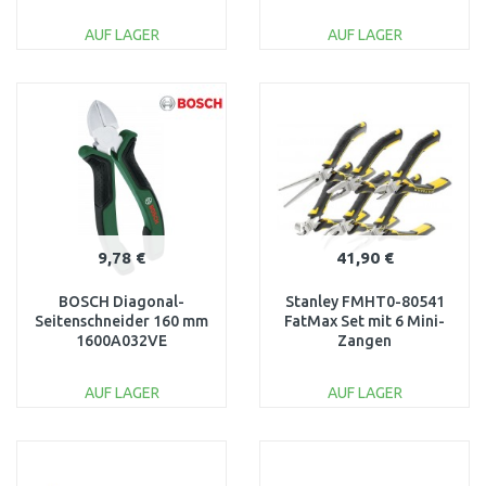
AUF LAGER
AUF LAGER
IN DEN
IN DEN
WARENKORB
WARENKORB
Vergleichen
Vergleichen
9,78 €
41,90 €
BOSCH Diagonal-
Stanley FMHT0-80541
Seitenschneider 160 mm
FatMax Set mit 6 Mini-
1600A032VE
Zangen
AUF LAGER
AUF LAGER
IN DEN
IN DEN
WARENKORB
WARENKORB
Vergleichen
Vergleichen