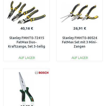
40,16 €
26,91 €
Stanley FMHT0-72415
Stanley FMHT0-80524
FatMax Duo-
FatMax Set mit 3 Mini-
Kraftzange, Set 3-teilig
Zangen
AUF LAGER
AUF LAGER
IN DEN
IN DEN
WARENKORB
WARENKORB
Vergleichen
Vergleichen