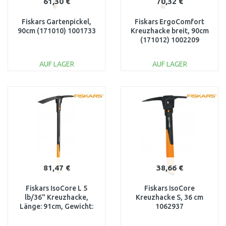
61,30 €
70,32 €
Fiskars Gartenpickel,
Fiskars ErgoComfort
90cm (171010) 1001733
Kreuzhacke breit, 90cm
(171012) 1002209
AUF LAGER
AUF LAGER
IN DEN
IN DEN
WARENKORB
WARENKORB
Vergleichen
Vergleichen
81,47 €
38,66 €
Fiskars IsoCore L 5
Fiskars IsoCore
lb/36" Kreuzhacke,
Kreuzhacke S, 36 cm
Länge: 91cm, Gewicht:
1062937
3,4kg 1020166