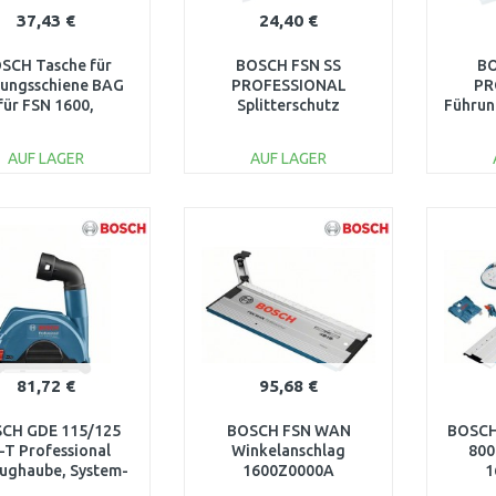
37,43 €
24,40 €
SCH Tasche für
BOSCH FSN SS
BO
rungsschiene BAG
PROFESSIONAL
PR
für FSN 1600,
Splitterschutz
Führun
1610Z00020
1600Z0000D
1
AUF LAGER
AUF LAGER
IN DEN
IN DEN
WARENKORB
WARENKORB
W
Vergleichen
Vergleichen
81,72 €
95,68 €
CH GDE 115/125
BOSCH FSN WAN
BOSCH
-T Professional
Winkelanschlag
800
ughaube, System-
1600Z0000A
1
ehör 1600A003DK