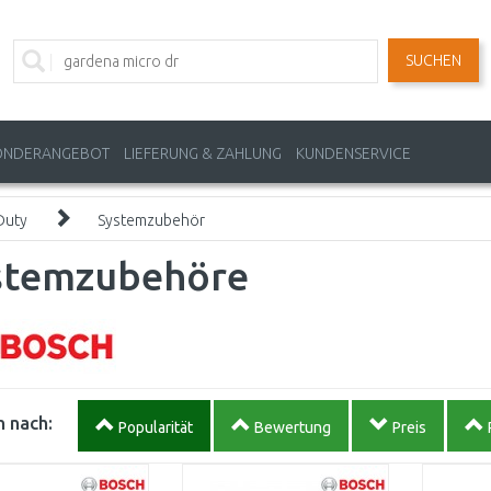
SUCHEN
ONDERANGEBOT
LIEFERUNG & ZAHLUNG
KUNDENSERVICE
Duty
Systemzubehör
stemzubehöre
 nach:
Popularität
Bewertung
Preis