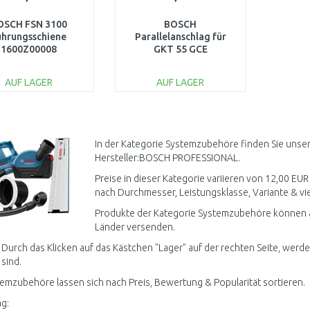
OSCH FSN 3100
BOSCH
ührungsschiene
Parallelanschlag für
1600Z00008
GKT 55 GCE
Professional
1600Z0000X
AUF LAGER
AUF LAGER
IN DEN
IN DEN
WARENKORB
WARENKORB
Vergleichen
Vergleichen
In der Kategorie Systemzubehöre finden Sie unse
Hersteller:BOSCH PROFESSIONAL.
Preise in dieser Kategorie variieren von 12,00 EUR
nach Durchmesser, Leistungsklasse, Variante & vie
Produkte der Kategorie Systemzubehöre können ak
Länder versenden.
 Durch das Klicken auf das Kästchen "Lager" auf der rechten Seite, werd
 sind.
temzubehöre lassen sich nach Preis, Bewertung & Popularität sortieren.
g: