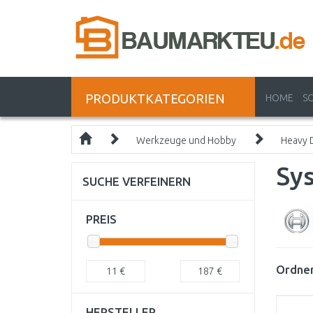
PRODUKTKATEGORIEN
HOME
S
Werkzeuge und Hobby
Heavy 
Sy
SUCHE VERFEINERN
PREIS
Ordnen
11
€
187
€
HERSTELLER