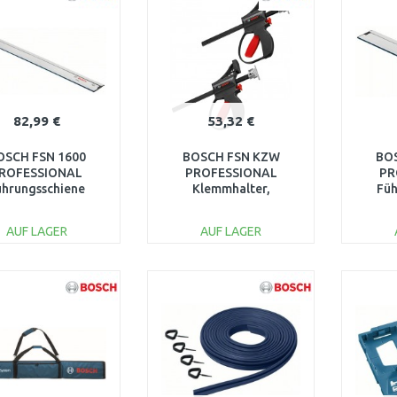
82,99 €
53,32 €
OSCH FSN 1600
BOSCH FSN KZW
BO
ROFESSIONAL
PROFESSIONAL
PR
ührungsschiene
Klemmhalter,
Füh
1600Z0000F
1600A001F8
1
AUF LAGER
AUF LAGER
IN DEN
IN DEN
WARENKORB
WARENKORB
W
Vergleichen
Vergleichen