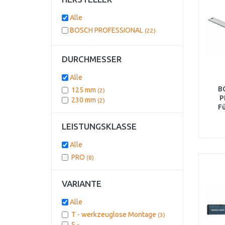
Alle
BOSCH PROFESSIONAL
(22)
DURCHMESSER
Alle
B
125 mm
(2)
P
230 mm
(2)
F
LEISTUNGSKLASSE
Alle
PRO
(8)
VARIANTE
Alle
T - werkzeuglose Montage
(3)
S -