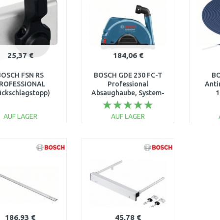
25,37 €
184,06 €
BOSCH FSN RS
BOSCH GDE 230 FC-T
BO
ROFESSIONAL
Professional
Anti
ückschlagstopp)
Absaughaube, System-
1
1600Z0000M
Zubehör 1600A003DM
AUF LAGER
AUF LAGER
IN DEN
IN DEN
WARENKORB
WARENKORB
W
Vergleichen
Vergleichen
186,93 €
45,78 €