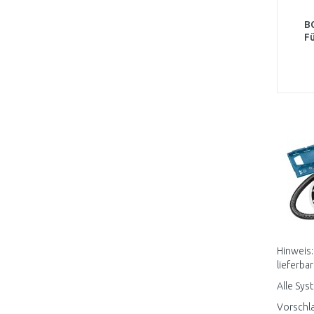
B
F
Hinweis:
lieferbar
Alle Sys
Vorschla