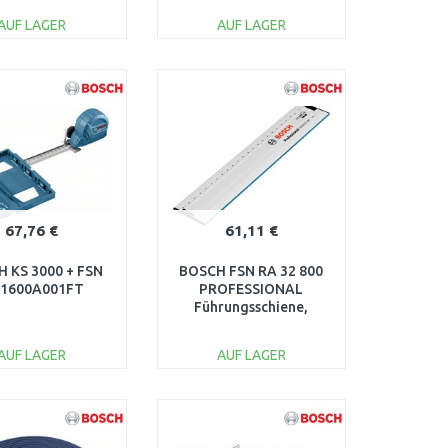
AUF LAGER
AUF LAGER
IN DEN
IN DEN
ARENKORB
WARENKORB
Vergleichen
Vergleichen
67,76 €
61,11 €
 KS 3000 + FSN
BOSCH FSN RA 32 800
 1600A001FT
PROFESSIONAL
Führungsschiene,
System-Zubehör
1600Z0003V
AUF LAGER
AUF LAGER
IN DEN
IN DEN
ARENKORB
WARENKORB
Vergleichen
Vergleichen