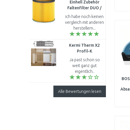
Einhell Zubehör
Faltenfilter DUO /
INOX / BLUE / RED,
ich habe noch keinen
2351110
vergleich mit anderen
herstellern...
Kermi Therm X2
Profil-K
Austauschheizkörper
Ja past schon so
33 554 / 700
weit ganz gut
FK033D507
eigentlich..
BOS
Absa
Alle Bewertungen lesen
Zub