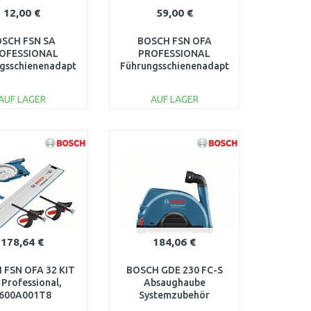
12,00 €
59,00 €
SCH FSN SA
BOSCH FSN OFA
OFESSIONAL
PROFESSIONAL
gsschienenadapter
Führungsschienenadapter
600A001FS
1600Z0000G
AUF LAGER
AUF LAGER
IN DEN
IN DEN
ARENKORB
WARENKORB
Vergleichen
Vergleichen
178,64 €
184,06 €
 FSN OFA 32 KIT
BOSCH GDE 230 FC-S
 Professional,
Absaughaube
600A001T8
Systemzubehör
1600A003DL