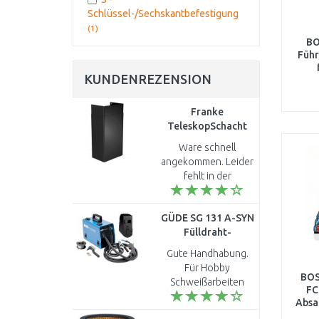
Schlüssel-/Sechskantbefestigung
(1)
BO
Füh
KUNDENREZENSION
Franke
TeleskopSchacht
für
Ware schnell
Dunstabzugshauben,
angekommen. Leider
schwarz
fehlt in der
112.0285.288
Beschreibung dass
es ein spezifischer
GÜDE SG 131 A-SYN
Abluftbausatz aus
Fülldraht-
Kaminverkleidung
Schweißgerät
UND Flexrohr inkl.
Gute Handhabung.
20079
Bef..
Für Hobby
BOS
Schweißarbeiten
FC
geeignet ..
Absa
Zub