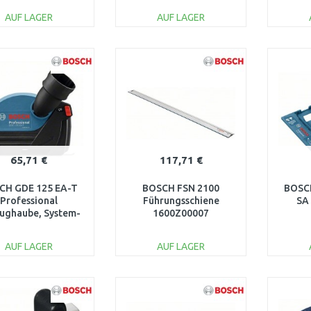
AUF LAGER
AUF LAGER
IN DEN
IN DEN
WARENKORB
WARENKORB
W
Vergleichen
Vergleichen
65,71 €
117,71 €
CH GDE 125 EA-T
BOSCH FSN 2100
BOSCH
Professional
Führungsschiene
SA
ughaube, System-
1600Z00007
ehör 1600A003DJ
AUF LAGER
AUF LAGER
IN DEN
IN DEN
WARENKORB
WARENKORB
W
Vergleichen
Vergleichen