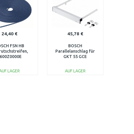
24,40 €
45,78 €
SCH FSN HB
BOSCH
rutschstreifen,
Parallelanschlag für
600Z0000E
GKT 55 GCE
Professional
1600Z0000X
AUF LAGER
AUF LAGER
IN DEN
IN DEN
ARENKORB
WARENKORB
Vergleichen
Vergleichen