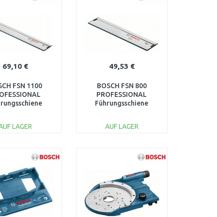
69,10 €
49,53 €
SCH FSN 1100
BOSCH FSN 800
OFESSIONAL
PROFESSIONAL
rungsschiene
Führungsschiene
600Z00006
1600Z00005
AUF LAGER
AUF LAGER
IN DEN
IN DEN
ARENKORB
WARENKORB
Vergleichen
Vergleichen