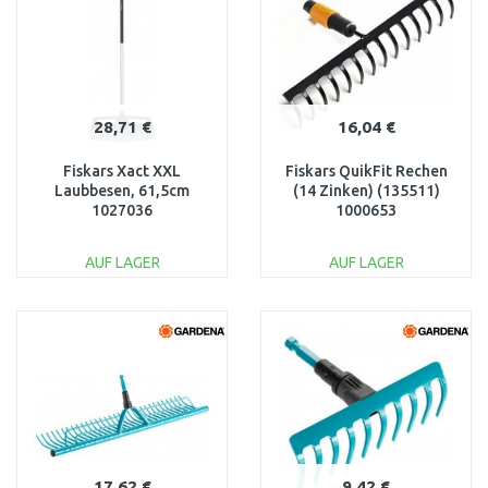
28,71 €
16,04 €
Fiskars Xact XXL
Fiskars QuikFit Rechen
Laubbesen, 61,5cm
(14 Zinken) (135511)
1027036
1000653
AUF LAGER
AUF LAGER
IN DEN
IN DEN
WARENKORB
WARENKORB
Vergleichen
Vergleichen
17,62 €
9,42 €