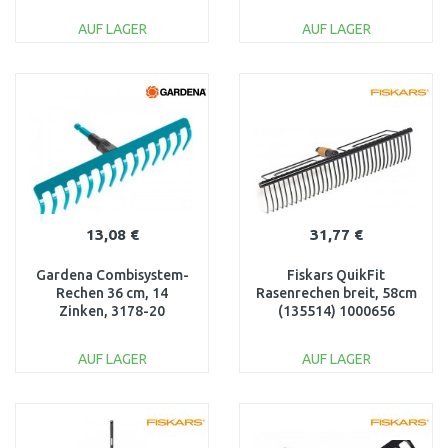
AUF LAGER
AUF LAGER
IN DEN
IN DEN
WARENKORB
WARENKORB
Vergleichen
Vergleichen
13,08 €
31,77 €
Gardena Combisystem-
Fiskars QuikFit
Rechen 36 cm, 14
Rasenrechen breit, 58cm
Zinken, 3178-20
(135514) 1000656
AUF LAGER
AUF LAGER
IN DEN
IN DEN
WARENKORB
WARENKORB
Vergleichen
Vergleichen