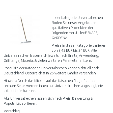
IN DEN
IN DEN
WARENKORB
WARENKORB
Vergleichen
Vergleichen
In der Kategorie Universalrechen
finden Sie unser Angebot an
qualitativen Produkten der
folgenden Hersteller:FISKARS,
GARDENA.
Preise in dieser Kategorie variieren
von 9,42 EUR bis 34 EUR. Alle
Universalrechen lassen sich jeweils nach Breite, Anwendung,
Grifflänge, Material & vielen weiteren Parametern filtern.
Produkte der Kategorie Universalrechen können aktuell nach
Deutschland, Österreich & in 26 weitere Länder versenden.
Hinweis: Durch das Klicken auf das Kästchen "Lager" auf der
rechten Seite, werden Ihnen nur Universalrechen angezeigt, die
aktuell lieferbar sind.
Alle Universalrechen lassen sich nach Preis, Bewertung &
Popularität sortieren.
Vorschlag: