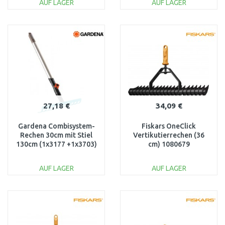
AUF LAGER
AUF LAGER
IN DEN
IN DEN
WARENKORB
WARENKORB
Vergleichen
Vergleichen
27,18 €
34,09 €
Gardena Combisystem-
Fiskars OneClick
Rechen 30cm mit Stiel
Vertikutierrechen (36
130cm (1x3177 +1x3703)
cm) 1080679
FSC pure, 3024-20
AUF LAGER
AUF LAGER
IN DEN
IN DEN
WARENKORB
WARENKORB
Vergleichen
Vergleichen