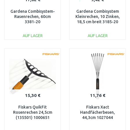
Gardena Combisystem-
Gardena Combisystem
Rasenrechen, 60cm
Kleinrechen, 10 Zinken,
3381-20
18,5 cm breit 3185-20
AUF LAGER
AUF LAGER
IN DEN
IN DEN
WARENKORB
WARENKORB
Vergleichen
Vergleichen
15,30 €
11,76 €
Fiskars QuikFit
Fiskars Xact
Rosenrechen 24,5cm
Handfächerbesen,
(135501) 1000651
44,3cm 1027044