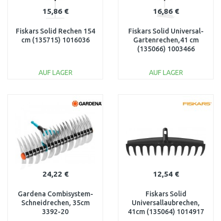
15,86 €
16,86 €
Fiskars Solid Rechen 154
Fiskars Solid Universal-
cm (135715) 1016036
Gartenrechen,41 cm
(135066) 1003466
AUF LAGER
AUF LAGER
IN DEN
IN DEN
WARENKORB
WARENKORB
Vergleichen
Vergleichen
24,22 €
12,54 €
Gardena Combisystem-
Fiskars Solid
Schneidrechen, 35cm
Universallaubrechen,
3392-20
41cm (135064) 1014917