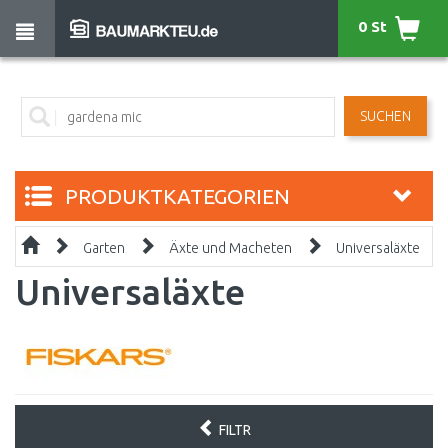
0 St
SUCHEN
PRODUKTKATEGORIEN
Garten
Äxte und Macheten
Universaläxte
Universaläxte
FILTR