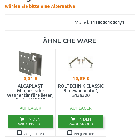
Wählen Sie bitte eine Alternative
Modell:
111800010001/1
ÄHNLICHE WARE
5,51 €
15,99 €
ALCAPLAST
ROLTECHNIK CLASSIC
Magnetische
Badewannenfuß,
Wannentür für Fliesen,
5139320
Basic, AVD005
AUF LAGER
AUF LAGER
IN DEN
IN DEN
WARENKORB
WARENKORB
Vergleichen
Vergleichen