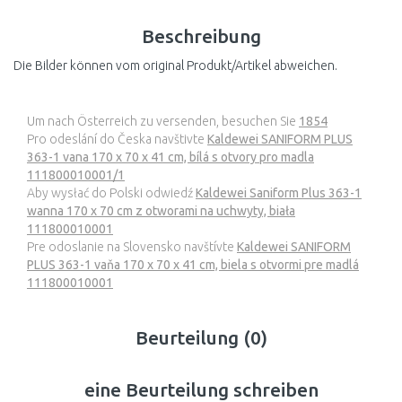
Beschreibung
Die Bilder können vom original Produkt/Artikel abweichen.
Um nach Österreich zu versenden, besuchen Sie
1854
Pro odeslání do Česka navštivte
Kaldewei SANIFORM PLUS
363-1 vana 170 x 70 x 41 cm, bílá s otvory pro madla
111800010001/1
Aby wysłać do Polski odwiedź
Kaldewei Saniform Plus 363-1
wanna 170 x 70 cm z otworami na uchwyty, biała
111800010001
Pre odoslanie na Slovensko navštívte
Kaldewei SANIFORM
PLUS 363-1 vaňa 170 x 70 x 41 cm, biela s otvormi pre madlá
111800010001
Beurteilung (0)
eine Beurteilung schreiben