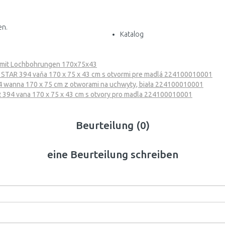
en.
Katalog
 mit Lochbohrungen 170x75x43
STAR 394 vaňa 170 x 75 x 43 cm s otvormi pre madlá 224100010001
4 wanna 170 x 75 cm z otworami na uchwyty, biała 224100010001
394 vana 170 x 75 x 43 cm s otvory pro madla 224100010001
Beurteilung (0)
eine Beurteilung schreiben