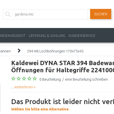
SUCHEN
ONDERANGEBOT
LIEFERUNG & ZAHLUNG
KUNDENSERVICE
wannen
394 mit Lochbohrungen 170x75x43
Kaldewei DYNA STAR 394 Badewann
Öffnungen für Haltegriffe 22410
0 Beurteilung
/
eine Beurteilung schreiben
...
weiterlesen »
Das Produkt ist leider nicht ve
Wählen Sie bitte eine Alternative