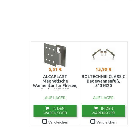
5,51 €
15,99 €
ALCAPLAST
ROLTECHNIK CLASSIC
Magnetische
Badewannenfuß,
Wannentür für Fliesen,
5139320
Basic, AVD005
AUF LAGER
AUF LAGER
IN DEN
IN DEN
WARENKORB
WARENKORB
Vergleichen
Vergleichen