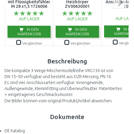
mit Flüssigkeitsfühler
Heizkörper
Anschlussdose
M 28 x1,5 1726006
ZV00630001
20
AUF LAGE
AUF LAGER
AUF LAGER
IN DE
IN DEN
IN DEN
WARENKO
WARENKORB
WARENKORB
Vergleic
Vergleichen
Vergleichen
Beschreibung
Die kompakte 3-Wege-Mischermodellreihe VRG130 ist von
DN 15–50 verfügbar und besteht aus DZR Messing, PN 10.
Es sind vier Anschlussarten verfügbar: Innengewinde,
Außengewinde, Klemmfitting und Überwurfmutter. Patentiertes
+ eingetragenes Geschmacksmuster.
Die Bilder können vom original Produkt/Artikel abweichen.
Dokumente
DE Katalog