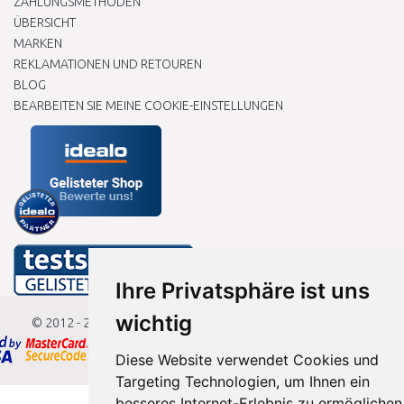
ZAHLUNGSMETHODEN
ÜBERSICHT
MARKEN
REKLAMATIONEN UND RETOUREN
BLOG
BEARBEITEN SIE MEINE COOKIE-EINSTELLUNGEN
Ihre Privatsphäre ist uns
wichtig
© 2012 - 2026
Baumarkteu.de
Diese Website verwendet Cookies und
Targeting Technologien, um Ihnen ein
besseres Internet-Erlebnis zu ermöglichen