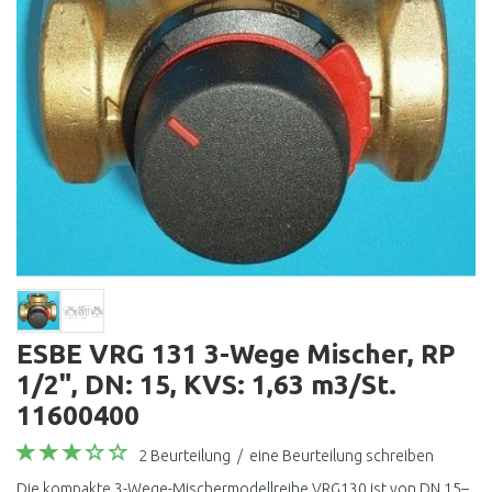
ESBE VRG 131 3-Wege Mischer, RP
1/2", DN: 15, KVS: 1,63 m3/St.
11600400
2 Beurteilung
/
eine Beurteilung schreiben
Die kompakte 3-Wege-Mischermodellreihe VRG130 ist von DN 15–