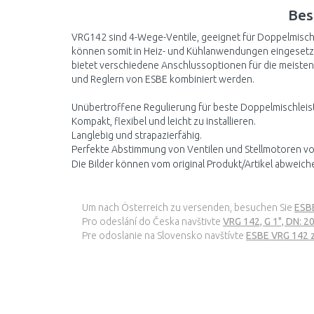
Bes
VRG142 sind 4-Wege-Ventile, geeignet für Doppelmisc
können somit in Heiz- und Kühlanwendungen eingesetzt 
bietet verschiedene Anschlussoptionen für die meisten
und Reglern von ESBE kombiniert werden.
Unübertroffene Regulierung für beste Doppelmischleis
Kompakt, flexibel und leicht zu installieren.
Langlebig und strapazierfähig.
Perfekte Abstimmung von Ventilen und Stellmotoren v
Die Bilder können vom original Produkt/Artikel abweich
Um nach Österreich zu versenden, besuchen Sie
ESBE
Pro odeslání do Česka navštivte
VRG 142, G 1", DN: 2
Pre odoslanie na Slovensko navštívte
ESBE VRG 142 zm