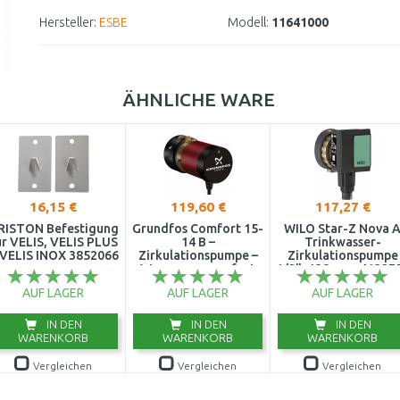
Hersteller:
ESBE
Modell:
11641000
ÄHNLICHE WARE
16,15 €
119,60 €
117,27 €
RISTON Befestigung
Grundfos Comfort 15-
WILO Star-Z Nova 
ür VELIS, VELIS PLUS
14 B –
Trinkwasser-
 VELIS INOX 3852066
Zirkulationspumpe –
Zirkulationspumpe
Warmwasser sofort
1/2", 138 mm, 41327
97989265
(4132761)
AUF LAGER
AUF LAGER
AUF LAGER
IN DEN
IN DEN
IN DEN
WARENKORB
WARENKORB
WARENKORB
Vergleichen
Vergleichen
Vergleichen