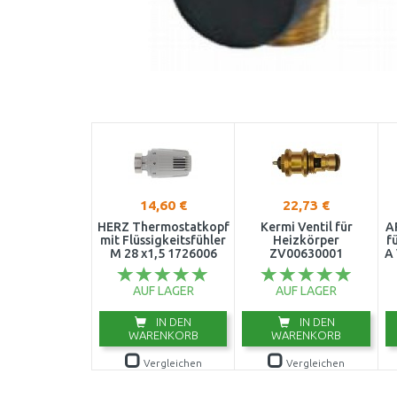
14,60 €
22,73 €
HERZ Thermostatkopf
Kermi Ventil für
A
mit Flüssigkeitsfühler
Heizkörper
f
M 28 x1,5 1726006
ZV00630001
A
AUF LAGER
AUF LAGER
IN DEN
IN DEN
WARENKORB
WARENKORB
Vergleichen
Vergleichen