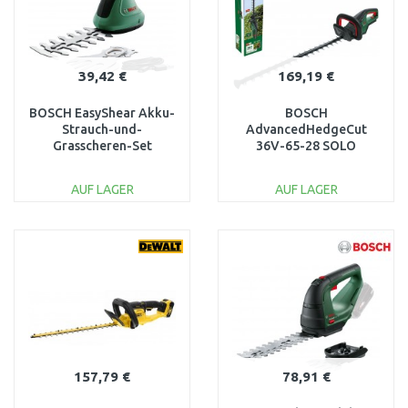
39,42 €
169,19 €
BOSCH EasyShear Akku-
BOSCH
Strauch-und-
AdvancedHedgeCut
Grasscheren-Set
36V-65-28 SOLO
0600833303
060084A301
AUF LAGER
AUF LAGER
IN DEN
IN DEN
WARENKORB
WARENKORB
Vergleichen
Vergleichen
157,79 €
78,91 €