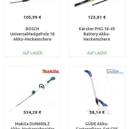
105,99 €
123,81 €
BOSCH
Kärcher PHG 18-45
UniversalHedgePole 18
Battery Akku-
Akku-Heckenschere
Heckenschere
06008B3001
(18V/ohne akku)1.444-
210.0
AUF LAGER
AUF LAGER
IN DEN
IN DEN
WARENKORB
WARENKORB
Vergleichen
Vergleichen
334,28 €
38,14 €
Makita DUN600LZ
GÜDE Akku-