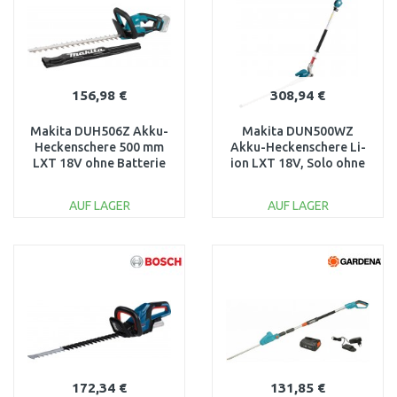
156,98 €
308,94 €
Makita DUH506Z Akku-
Makita DUN500WZ
Heckenschere 500 mm
Akku-Heckenschere Li-
LXT 18V ohne Batterie
ion LXT 18V, Solo ohne
Akku
AUF LAGER
AUF LAGER
IN DEN
IN DEN
WARENKORB
WARENKORB
Vergleichen
Vergleichen
172,34 €
131,85 €