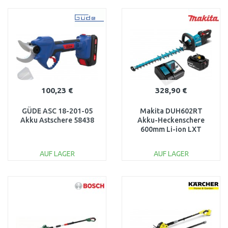
IN DEN
IN DEN
WARENKORB
WARENKORB
Vergleichen
Vergleichen
100,23 €
328,90 €
GÜDE ASC 18-201-05
Makita DUH602RT
Akku Astschere 58438
Akku-Heckenschere
600mm Li-ion LXT
(1x5,0Ah/18V)
AUF LAGER
AUF LAGER
IN DEN
IN DEN
WARENKORB
WARENKORB
Vergleichen
Vergleichen