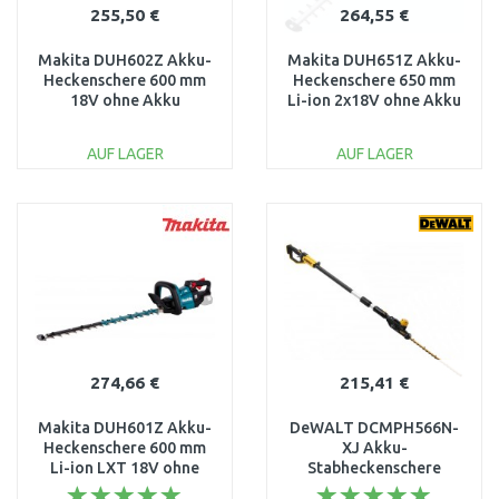
255,50 €
264,55 €
Makita DUH602Z Akku-
Makita DUH651Z Akku-
Heckenschere 600 mm
Heckenschere 650 mm
18V ohne Akku
Li-ion 2x18V ohne Akku
AUF LAGER
AUF LAGER
IN DEN
IN DEN
WARENKORB
WARENKORB
Vergleichen
Vergleichen
274,66 €
215,41 €
Makita DUH601Z Akku-
DeWALT DCMPH566N-
Heckenschere 600 mm
XJ Akku-
Li-ion LXT 18V ohne
Stabheckenschere
Akku
(55cm/18V/Ohne Akku)