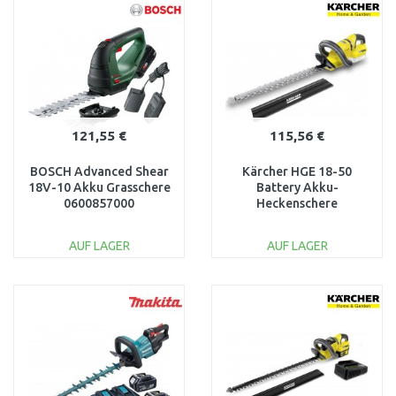
Vergleichen
Vergleichen
121,55 €
115,56 €
BOSCH Advanced Shear
Kärcher HGE 18-50
18V-10 Akku Grasschere
Battery Akku-
0600857000
Heckenschere
(50cm/18V/ohne Akku)
1.444-240.0
AUF LAGER
AUF LAGER
IN DEN
IN DEN
WARENKORB
WARENKORB
Vergleichen
Vergleichen