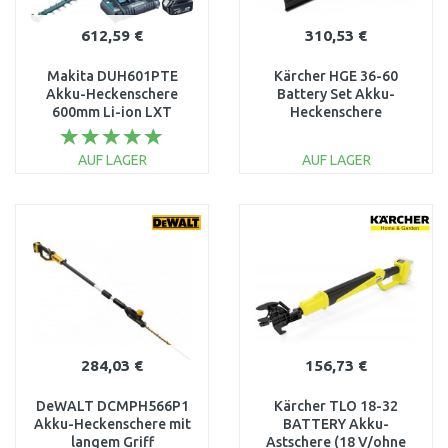
612,59 €
310,53 €
Makita DUH601PTE
Kärcher HGE 36-60
Akku-Heckenschere
Battery Set Akku-
600mm Li-ion LXT
Heckenschere
(2x5,0Ah/18V)
(60cm/36V/1x2,5Ah)
1.444-251.0
AUF LAGER
AUF LAGER
IN DEN
IN DEN
WARENKORB
WARENKORB
Vergleichen
Vergleichen
284,03 €
156,73 €
DeWALT DCMPH566P1
Kärcher TLO 18-32
Akku-Heckenschere mit
BATTERY Akku-
langem Griff
Astschere (18 V/ohne