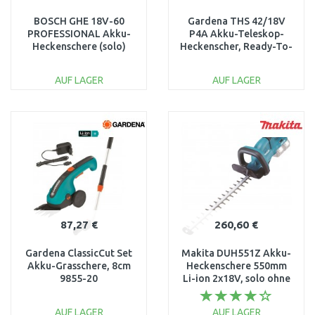
BOSCH GHE 18V-60
Gardena THS 42/18V
PROFESSIONAL Akku-
P4A Akku-Teleskop-
Heckenschere (solo)
Heckenscher, Ready-To-
06008C9000
Use Set (1 x 2,5 Ah)
14732-20
AUF LAGER
AUF LAGER
IN DEN
IN DEN
WARENKORB
WARENKORB
Vergleichen
Vergleichen
87,27 €
260,60 €
Gardena ClassicCut Set
Makita DUH551Z Akku-
Akku-Grasschere, 8cm
Heckenschere 550mm
9855-20
Li-ion 2x18V, solo ohne
Akku
AUF LAGER
AUF LAGER