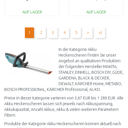
(55cm/18V/5,0Ah)
Akku)1.444-020.0
AUF LAGER
AUF LAGER
IN DEN
IN DEN
WARENKORB
WARENKORB
1
2
3
4
5
>
>|
Vergleichen
Vergleichen
In der Kategorie Akku
Heckenscheren finden Sie unser
Angebot an qualitativen Produkten
der folgenden Hersteller:MAKITA,
STANLEY, EINHELL, BOSCH DIY, GÜDE,
GARDENA, BLACK & DECKER,
DEWALT, KÄRCHER Home, METABO,
BOSCH PROFESSIONAL, KÄRCHER Professional, AL-KO.
Preise in dieser Kategorie variieren von 3,67 EUR bis 1 280 EUR. Alle
Akku Heckenscheren lassen sich jeweils nach Akkuspannung,
Akkukapazität, Anzahl Akkus, Akku & vielen weiteren Parametern
filtern.
Produkte der Kategorie Akku Heckenscheren können aktuell nach