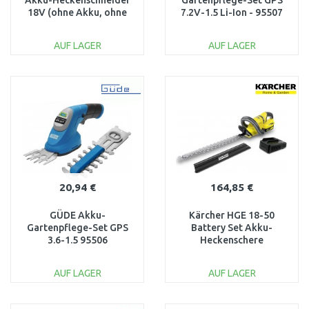
Akku-Heckenschneider
Gartenpflege-Set GPS
18V (ohne Akku, ohne
7.2V-1.5 Li-Ion - 95507
Ladegerät)
AUF LAGER
AUF LAGER
IN DEN
IN DEN
WARENKORB
WARENKORB
Vergleichen
Vergleichen
20,94 €
164,85 €
GÜDE Akku-
Kärcher HGE 18-50
Gartenpflege-Set GPS
Battery Set Akku-
3.6-1.5 95506
Heckenschere
(50cm/18V/1x2,5Ah)
1.444-241.0
AUF LAGER
AUF LAGER
IN DEN
IN DEN
WARENKORB
WARENKORB