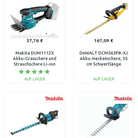
57,76 €
167,09 €
Makita DUM111ZX
DeWALT DCM563PB-XJ
Akku-Grasschere und
Akku-Heckenschere, 55
Strauchschere Li-ion
cm Schwertlänge
LXT 18V ohne Akku
(18V/ohne akku)
AUF LAGER
AUF LAGER
IN DEN
IN DEN
WARENKORB
WARENKORB
Vergleichen
Vergleichen