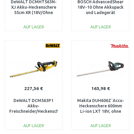
DeWALT DCMHT563N-
BOSCH AdvancedShear
XJ Akku-Heckenschere
18V-10 Ohne Akkupack
55cm XR (18V/Ohne
und Ladegerät
akku)
0600857001
AUF LAGER
AUF LAGER
IN DEN
IN DEN
WARENKORB
WARENKORB
Vergleichen
Vergleichen
227,36 €
163,98 €
DeWALT DCM563P1
Makita DUH606Z¨Accu-
Akku-
Heckenschere 600mm
Freischneider/Heckenschere
Li-ion LXT 18V, ohne
55cm / 19mm, XR (1×5,0
akku
Ah/18V)
AUF LAGER
AUF LAGER