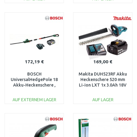
IN DEN
IN DEN
WARENKORB
WARENKORB
Vergleichen
Vergleichen
172,19 €
169,00 €
BOSCH
Makita DUH523RF Akku
UniversalHedgePole 18
Heckenschere 520 mm
Akku-Heckenschere ,
Li-ion LXT 1x 3.0Ah 18V
mit 1 x Akkupack PBA
Akku & Ladegerät
18V 2,5 Ah 06008B3000
AUF EXTERNEM LAGER
AUF LAGER
IN DEN
IN DEN
WARENKORB
WARENKORB
Vergleichen
Vergleichen