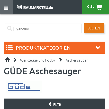
0 St
SUCHEN
PRODUKTKATEGORIEN
Werkzeuge und Hobby
Aschensauger
GÜDE Aschesauger
FILTR