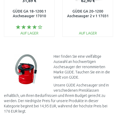
31,69 €
62,90 €
GÜDE GA 18-1200.1
GÜDE GA 20-1200
Aschesauger 17010
Aschesauger 2 v 1 17031
AUF LAGER
AUF LAGER
IN DEN
IN DEN
WARENKORB
WARENKORB
Vergleichen
Vergleichen
Hier finden Sie eine vielfältige
Auswahl an hochwertigen
Aschesauger der renommierten
Marke GÜDE. Tauchen Sie ein in die
Welt von GÜDE.
Unsere GÜDE Aschesauger sind in
verschiedenen Preisklassen
erhältlich, um Ihren Bedürfnissen und Ihrem Budget gerecht zu
werden. Der niedrigste Preis für unsere Produkte in dieser
Kategorie beginnt bei 14,95 EUR, während der höchste Preis bei
176 EUR liegt.