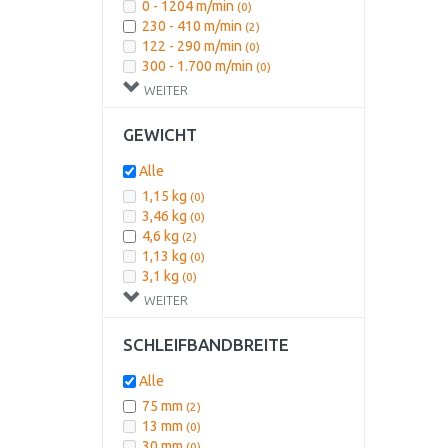
0 - 1204 m/min
(0)
230 - 410 m/min
(2)
122 - 290 m/min
(0)
300 - 1.700 m/min
(0)
5,8 m/s
(0)
WEITER
9,2m/s
(0)
GEWICHT
Alle
1,15 kg
(0)
3,46 kg
(0)
4,6 kg
(2)
1,13 kg
(0)
3,1 kg
(0)
3,2 kg
(0)
WEITER
SCHLEIFBANDBREITE
Alle
75 mm
(2)
13 mm
(0)
30 mm
(0)