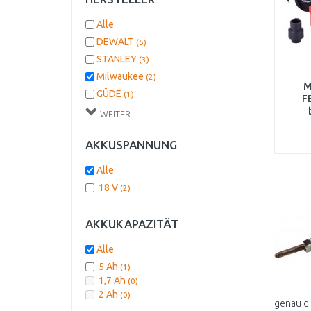
Alle
DEWALT
(5)
STANLEY
(3)
Milwaukee
(2)
M
GÜDE
(1)
F
MAKITA
(1)
WEITER
METABO
(1)
AKKUSPANNUNG
EINHELL
(1)
BOSCH PROFESSIONAL
(1)
Alle
18 V
(2)
AKKUKAPAZITÄT
Alle
5 Ah
(1)
1,7 Ah
(0)
2 Ah
(0)
genau di