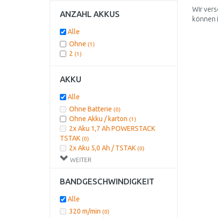
Wir vers
ANZAHL AKKUS
können 
Alle
Ohne
(1)
2
(1)
AKKU
Alle
Ohne Batterie
(0)
Ohne Akku / karton
(1)
2x Aku 1,7 Ah POWERSTACK
TSTAK
(0)
2x Aku 5,0 Ah / TSTAK
(0)
2x Aku 5.5 Ah / HD Box
(1)
WEITER
Mit 2x Aku 2,0 Ah
(0)
Ohne Akku /MAKPAC
(0)
BANDGESCHWINDIGKEIT
Alle
320 m/min
(0)