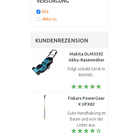
VERSORGUNG
Alle
Akku
(0)
KUNDENREZENSION
Makita DLM539Z
Akku-Rasenmäher
530 mm Li-ion LXT
folgt sobald Gerät in
2x18V ohne akku
Betrieb..
Fiskars PowerGear
X UPX82
Gartenschere (165
Gute Handhabung im
cm / max.
Baum und von der
Astdurchmesser 32
Leiter aus.
mm) 1023625
Überzeugende