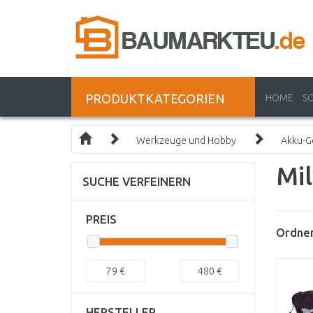
PRODUKTKATEGORIEN
HOME
S
Werkzeuge und Hobby
Akku-G
Mi
SUCHE VERFEINERN
PREIS
Ordnen
79
€
480
€
HERSTELLER