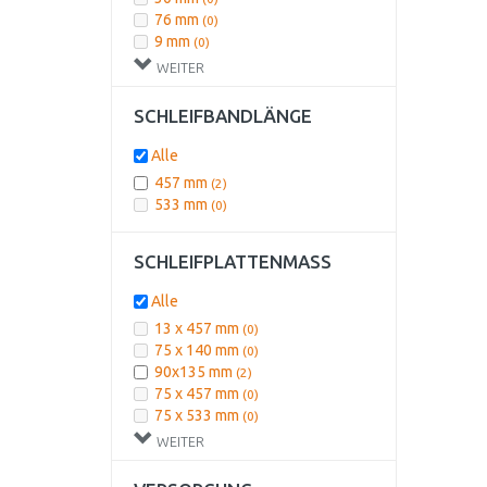
76 mm
(0)
9 mm
(0)
WEITER
SCHLEIFBANDLÄNGE
Alle
457 mm
(2)
533 mm
(0)
SCHLEIFPLATTENMASS
Alle
13 x 457 mm
(0)
75 x 140 mm
(0)
90x135 mm
(2)
75 x 457 mm
(0)
75 x 533 mm
(0)
76 x 115 mm
(0)
WEITER