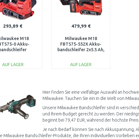
293,89 €
479,99 €
ilwaukee M18
Milwaukee M18
BTS75-0 Akku-
FBTS75-552X Akku-
bandschleifer
bandschleifer 2x5.5 Ah,
4933479614
HD Box 4933479615
AUF LAGER
AUF LAGER
IN DEN
IN DEN
WARENKORB
WARENKORB
Vergleichen
Vergleichen
Hier finden Sie eine vielfältige Auswahl an hoch
Milwaukee. Tauchen Sie ein in die Welt von Milwa
Unsere Milwaukee Bandschleifer sind in verschied
und Ihrem Budget gerecht zu werden. Der niedrigst
beginnt bei 79,47 EUR, während der höchste Preis 
Je nach Bedarf können Sie nach Akkuspannung, Akku
e Milwaukee Bandschleifer-Produkte, die Ihren individuellen Vorlieben 