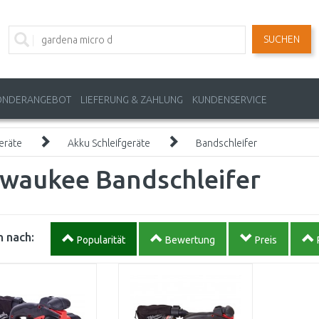
SUCHEN
ONDERANGEBOT
LIEFERUNG & ZAHLUNG
KUNDENSERVICE
eräte
Akku Schleifgeräte
Bandschleifer
lwaukee Bandschleifer
 nach:
Popularität
Bewertung
Preis