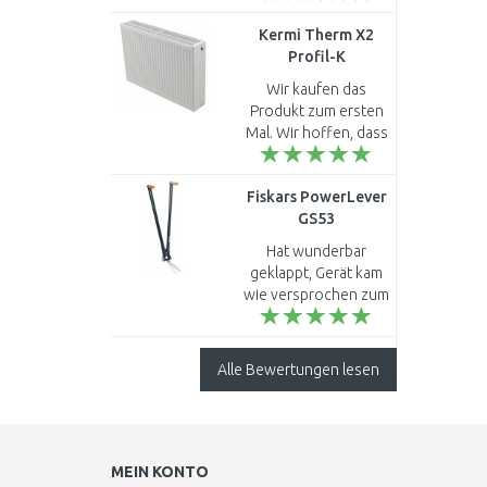
Schärfe der Klingen.
Kermi Therm X2
Endlich erreiche ich
Profil-K
die
Kompaktheizkörperr
Stammverlängerung
Wir kaufen das
33 600 / 2000
bei entsprechen..
Produkt zum ersten
FK0330620
Mal. Wir hoffen, dass
es unseren
Anforderungen
Fiskars PowerLever
entspricht...
GS53
Rasenkantenschere
Hat wunderbar
90cm Bypass
geklappt, Gerät kam
(113710) 1001565
wie versprochen zum
genannten Termin an,
war super verpackt.
Scherenstorch
Alle Bewertungen lesen
funktioniert
fabelhaft, würde b..
MEIN KONTO