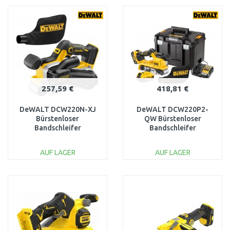
WARENKORB
WARENKORB
Vergleichen
Vergleichen
257,59 €
418,81 €
DeWALT DCW220N-XJ
DeWALT DCW220P2-
Bürstenloser
QW Bürstenloser
Bandschleifer
Bandschleifer
(18V/ohne akku)
(18V/2x5,0Ah) Tstak
AUF LAGER
AUF LAGER
IN DEN
IN DEN
WARENKORB
WARENKORB
Vergleichen
Vergleichen