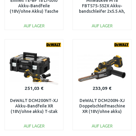
Einhell TE-BF 18 Li-solo
Milwaukee M18
Akku-Bandfeile
FBTS75-552X Akku-
(18V/ohne Akku) Tasche
bandschleifer 2x5.5 Ah,
4461000
HD Box 4933479615
AUF LAGER
AUF LAGER
IN DEN
IN DEN
WARENKORB
WARENKORB
Vergleichen
Vergleichen
251,03 €
233,09 €
DeWALT DCM200NT-XJ
DeWALT DCM200N-XJ
Akku-Bandfeile XR
Doppelschleifmaschine
(18V/ohne akku) T-stak
XR (18V/ohne akku)
AUF LAGER
AUF LAGER
IN DEN
IN DEN