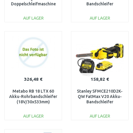
Doppelschleifmaschine
Bandschleifer
XR (18V/2x1,7Ah
06012C2000
PowerStack) im Tstak
AUF LAGER
AUF LAGER
IN DEN
IN DEN
WARENKORB
WARENKORB
Vergleichen
Vergleichen
326,48 €
158,82 €
Metabo RB 18 LTX 60
Stanley SFMCE210D2K-
Akku-Rohrbandschleifer
QW FatMax V20 Akku-
(18V/30x533mm)
Bandschleifer
600192850
13x457mm
(18V/2x2,0Ah)
AUF LAGER
AUF LAGER
IN DEN
IN DEN
WARENKORB
WARENKORB