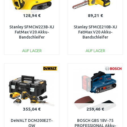
128,94 €
89,21 €
Stanley SFMCW223B-XJ
Stanley SFMCE210B-XJ
FatMax V20 Akku-
FatMax V20 Akku-
Bandschleifer
Bandschleifer
(75x457mm/18V/ohne
13x457mm (18V/ohne
Akku und Ladegerät)
Akku und Ladegerät)
AUF LAGER
AUF LAGER
IN DEN
IN DEN
WARENKORB
WARENKORB
Vergleichen
Vergleichen
355,04 €
259,46 €
DeWALT DCM200E2T-
BOSCH GBS 18V-75
QW
PROFESSIONAL Akku-