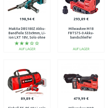
198,94 €
293,89 €
Makita DBS180Z Akku-
Milwaukee M18
Bandfeile 533x9mm, Li-
FBTS75-0 Akku-
ion LXT 18V, Solo ohne
bandschleifer
Akku
4933479614
AUF LAGER
AUF LAGER
IN DEN
IN DEN
WARENKORB
WARENKORB
Vergleichen
Vergleichen
89,89 €
479,99 €