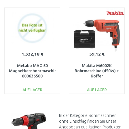
IN DEN
IN DEN
WARENKORB
WARENKORB
Vergleichen
Vergleichen
1.332,18 €
59,12 €
Metabo MAG 50
Makita M6002K
Magnetkernbohrmaschine
Bohrmaschine (450W) +
600636500
Koffer
AUF LAGER
AUF LAGER
IN DEN
IN DEN
WARENKORB
WARENKORB
Vergleichen
Vergleichen
In der Kategorie Bohrmaschinen
ohne Einschlag finden Sie unser
Angebot an qualitativen Produkten