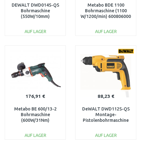
DEWALT DWD014S-QS
Metabo BDE 1100
Bohrmaschine
Bohrmaschine (1100
(550W/10mm)
W/1200/min) 600806000
AUF LAGER
AUF LAGER
IN DEN
IN DEN
WARENKORB
WARENKORB
Vergleichen
Vergleichen
176,91 €
88,23 €
Metabo BE 600/13-2
DeWALT DWD112S-QS
Bohrmaschine
Montage-
(600W/31Nm)
Pistolenbohrmaschine
600383000
(10 mm/701W)
AUF LAGER
AUF LAGER