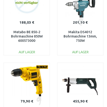
188,03 €
201,10 €
Metabo BE 850-2
Makita DS4012
Bohrmaschine 850W
Bohrmaschine 13mm,
600573000
750W
AUF LAGER
AUF LAGER
IN DEN
IN DEN
WARENKORB
WARENKORB
Vergleichen
Vergleichen
79,90 €
455,90 €