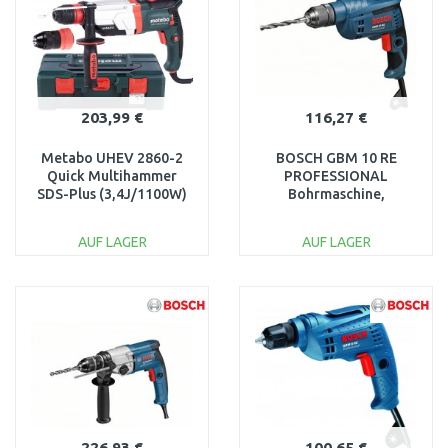
203,99 €
116,27 €
Metabo UHEV 2860-2
BOSCH GBM 10 RE
Quick Multihammer
PROFESSIONAL
SDS-Plus (3,4J/1100W)
Bohrmaschine,
MetaBOX 145L,
0601473600
600713500
AUF LAGER
AUF LAGER
IN DEN
IN DEN
WARENKORB
WARENKORB
Vergleichen
Vergleichen
226,93 €
100,65 €