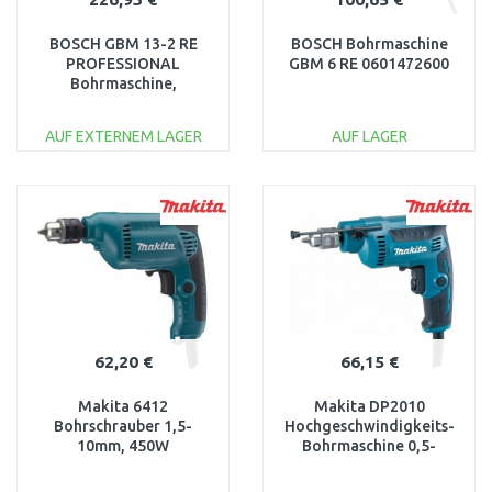
BOSCH GBM 13-2 RE
BOSCH Bohrmaschine
PROFESSIONAL
GBM 6 RE 0601472600
Bohrmaschine,
06011B2000
AUF EXTERNEM LAGER
AUF LAGER
IN DEN
IN DEN
WARENKORB
WARENKORB
Vergleichen
Vergleichen
62,20 €
66,15 €
Makita 6412
Makita DP2010
Bohrschrauber 1,5-
Hochgeschwindigkeits-
10mm, 450W
Bohrmaschine 0,5-
6,5mm, 370W