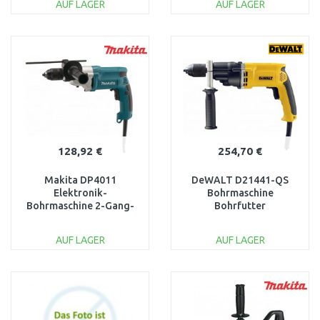
AUF LAGER
AUF LAGER
IN DEN
IN DEN
WARENKORB
WARENKORB
Vergleichen
Vergleichen
128,92 €
254,70 €
Makita DP4011
DeWALT D21441-QS
Elektronik-
Bohrmaschine
Bohrmaschine 2-Gang-
Bohrfutter
Getriebe, 1,5-13mm,
(40Nm/770W)
720W
AUF LAGER
AUF LAGER
IN DEN
IN DEN
WARENKORB
WARENKORB
Vergleichen
Vergleichen